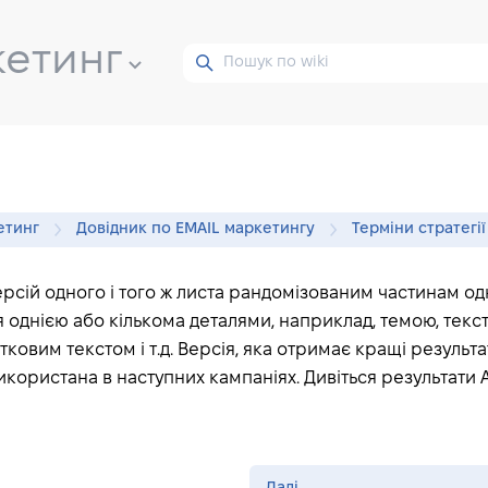
кетинг
етинг
Довідник по EMAIL маркетингу
Терміни стратегі
рсій одного і того ж листа рандомізованим частинам од
 однією або кількома деталями, наприклад, темою, тексто
ковим текстом і т.д. Версія, яка отримає кращі результа
икористана в наступних кампаніях. Дивіться результати 