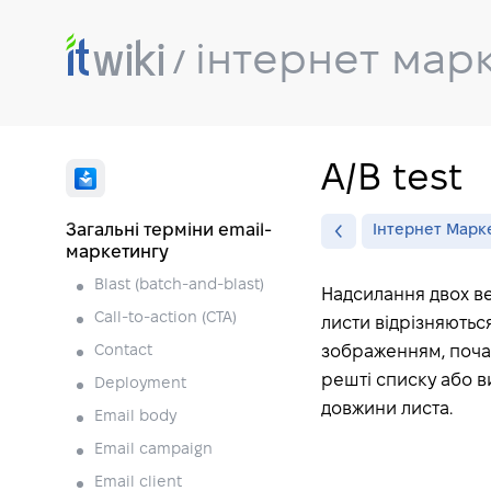
інтернет мар
A/B test
Загальні терміни email-
Інтернет Марк
маркетингу
Blast (batch-and-blast)
Надсилання двох ве
Call-to-action (CTA)
листи відрізняються
Contact
зображенням, почат
решті списку або в
Deployment
довжини листа.
Email body
Email campaign
Email client