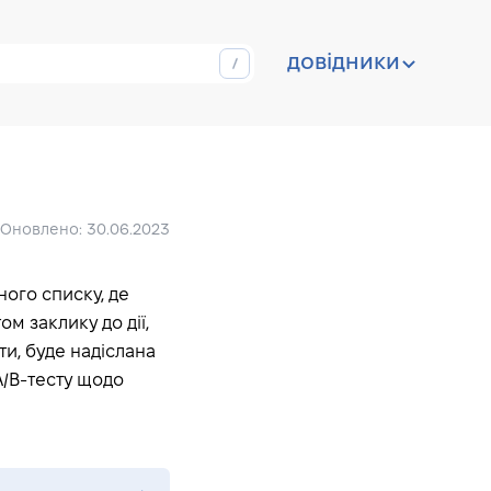
довідники
ї email-маркетингу
Оновлено: 30.06.2023
ного списку, де
м заклику до дії,
ти, буде надіслана
A/B-тесту щодо