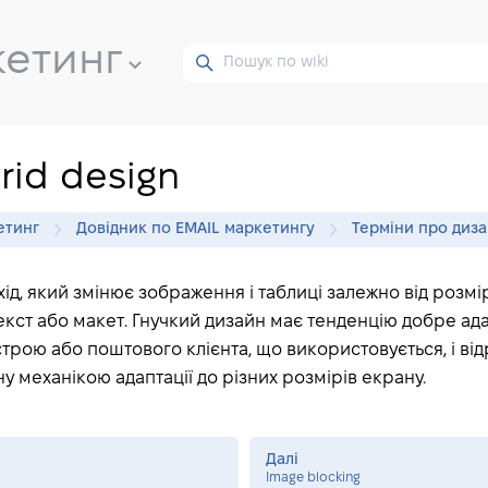
кетинг
brid design
етинг
Довідник по EMAIL маркетингу
Терміни про диза
ід, який змінює зображення і таблиці залежно від розмі
кст або макет. Гнучкий дизайн має тенденцію добре ад
трою або поштового клієнта, що використовується, і відр
у механікою адаптації до різних розмірів екрану.
Далі
Image blocking