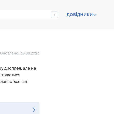
довідники
йн емейлів
Оновлено: 30.06.2023
ру дисплея, але не
аптуватися
ізняється від