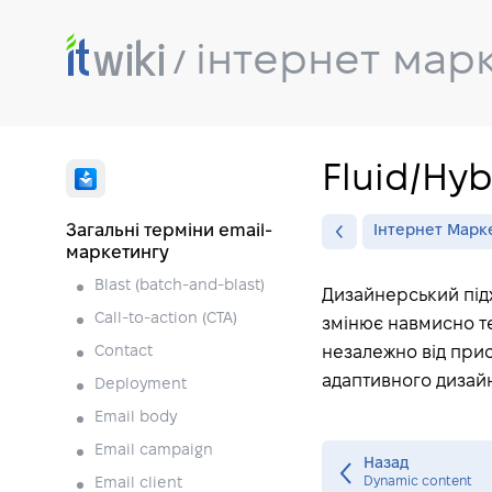
інтернет мар
Fluid/Hy
Загальні терміни email-
Інтернет Марк
маркетингу
Blast (batch-and-blast)
Дизайнерський підх
Call-to-action (CTA)
змінює навмисно те
Contact
незалежно від прис
адаптивного дизайн
Deployment
Email body
Email campaign
Назад
Dynamic content
Email client