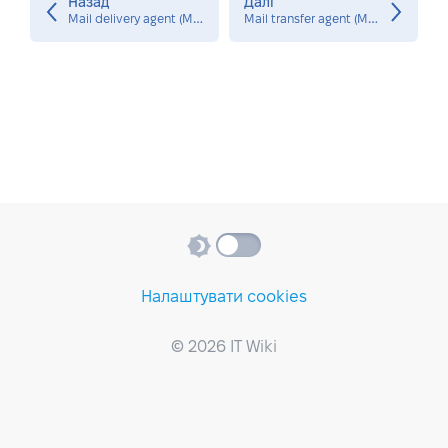
Назад
Далі
M
ail delivery agent (MDA)
M
ail transfer agent (MTA)
Налаштувати cookies
© 2026 IT Wiki