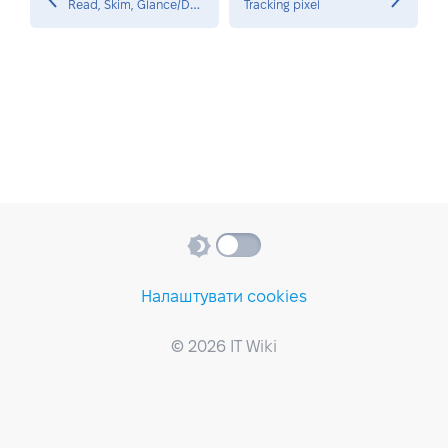
R
ead, Skim, Glance/Delete
Tracking pixel
Налаштувати cookies
© 2026 IT Wiki