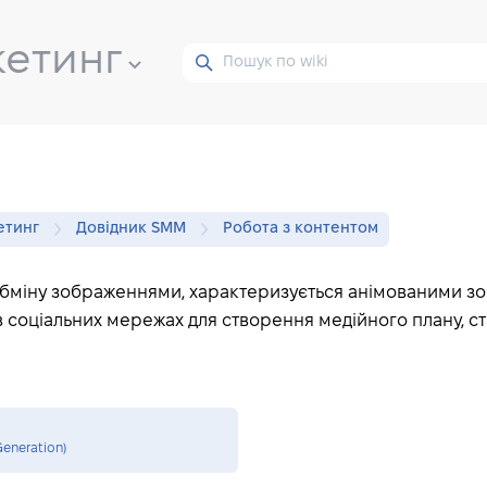
кетинг
етинг
Довідник SMM
Робота з контентом
обміну зображеннями, характеризується анімованими з
 соціальних мережах для створення медійного плану, с
eneration)