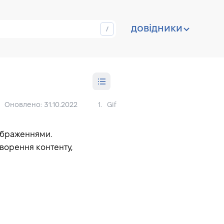
довідники
Оновлено: 31.10.2022
1.
Gif
ображеннями.
творення контенту,