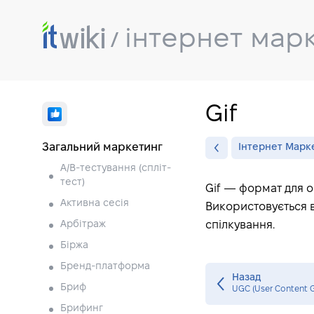
інтернет мар
Gif
Загальний маркетинг
Інтернет Марк
A/B-тестування (спліт-
тест)
Gif — формат для 
Активна сесія
Використовується в
Арбітраж
спілкування.
Біржа
Бренд-платформа
Назад
Бриф
UGC (User Content G
Брифинг