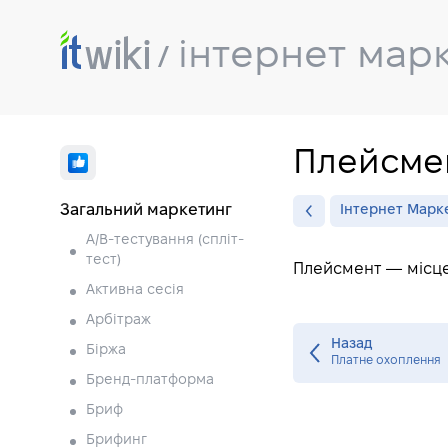
інтернет мар
Плейсме
Загальний маркетинг
Інтернет Марк
A/B-тестування (спліт-
тест)
Плейсмент — місце
Активна сесія
Арбітраж
Назад
Біржа
Платне охоплення
Бренд-платформа
Бриф
Брифинг