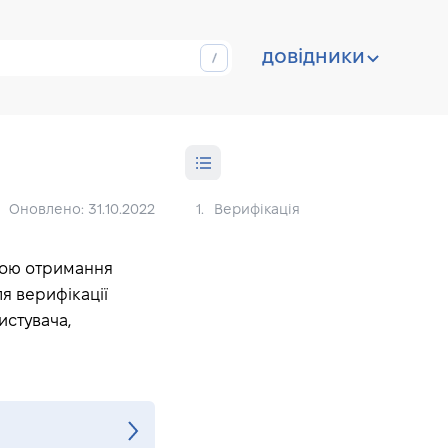
довідники
Оновлено: 31.10.2022
1.
Верифікація
етою отримання
я верифікації
истувача,