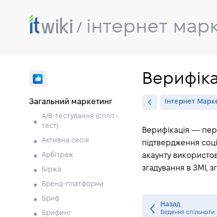
інтернет мар
Верифіка
Загальний маркетинг
Інтернет Марк
A/B-тестування (спліт-
тест)
Верифікація — пере
Активна сесія
підтвердження соці
Арбітраж
акаунту використов
згадування в ЗМІ, 
Біржа
Бренд-платформа
Бриф
Назад
Ведення спільноти 
Брифинг