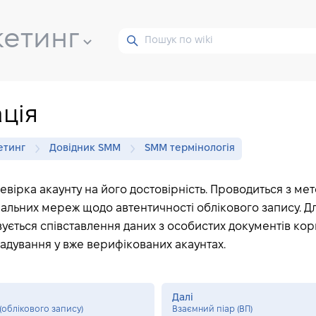
кетинг
ція
етинг
Довідник SMM
SMM термінологія
вірка акаунту на його достовірність. Проводиться з м
альних мереж щодо автентичності облікового запису. Дл
ується співставлення даних з особистих документів кор
згадування у вже верифікованих акаунтах.
Далі
(облікового запису)
Взаємний піар (ВП)