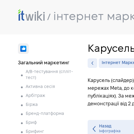
інтернет мар
Карусель
Загальний маркетинг
Інтернет Марк
A/B-тестування (спліт-
тест)
Карусель (слайдер) 
Активна сесія
мережах Meta, до к
Арбітраж
публікаціях). За м
демонстрації від 2 
Біржа
Бренд-платформа
Бриф
Назад
Інфографіка
Брифинг