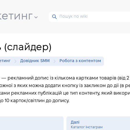
кетинг
 (слайдер)
етинг
Довідник SMM
Робота з контентом
— рекламний допис із кількома картками товарів (від 2 
ожної з яких можна додати кнопку із закликом до дії (в 
ежами рекламних публікацій це тип контенту, який викор
до 10 карток/світлин до допису.
Далі
Каталог Інстаграм