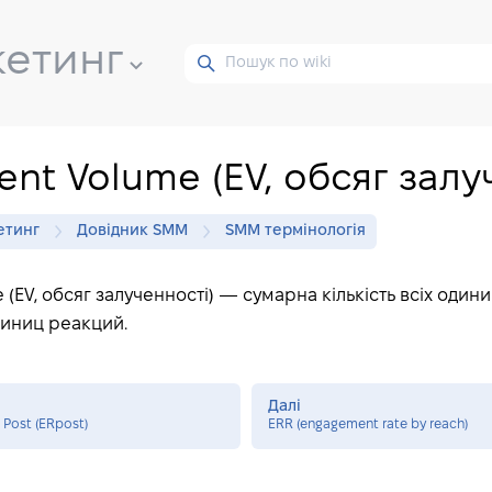
кетинг
nt Volume (EV, обсяг залу
етинг
Довідник SMM
SMM термінологія
(EV, обсяг залученності) — сумарна кількість всіх одини
диниц реакций.
Далі
Post (ERpost)
ERR (engagement rate by reach)