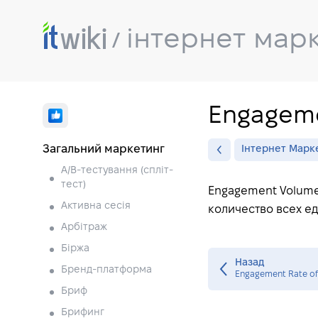
інтернет мар
Engageme
Загальний маркетинг
Інтернет Марк
A/B-тестування (спліт-
тест)
Engagement Volume 
Активна сесія
количество всех е
Арбітраж
Біржа
Назад
Бренд-платформа
Engagement Rate of 
Бриф
Брифинг