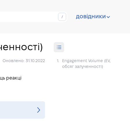
довідники
ченності)
Оновлено: 31.10.2022
1.
Engagement Volume (EV,
обсяг залученності)
ць реакці