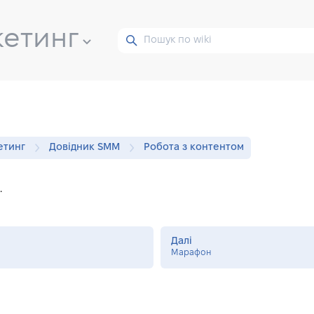
кетинг
етинг
Довідник SMM
Робота з контентом
.
Далі
Марафон