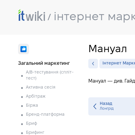
інтернет мар
Мануал
Загальний маркетинг
Інтернет Марк
A/B-тестування (спліт-
тест)
Мануал — див. Гайд
Активна сесія
Арбітраж
Назад
Біржа
Лонгрід
Бренд-платформа
Бриф
Брифинг