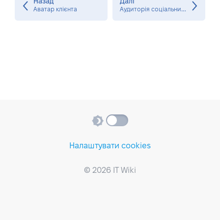
Назад
Далі
А
удиторія соціальних мереж (авдиторія)
Аватар клієнта
Налаштувати cookies
© 2026 IT Wiki