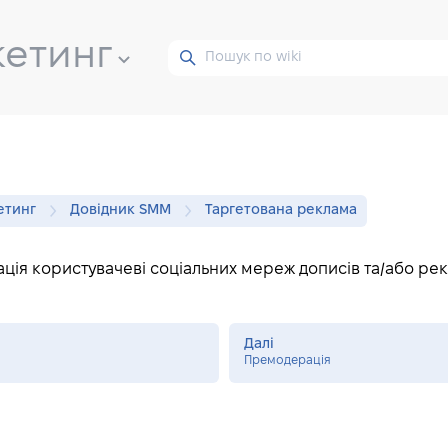
кетинг
етинг
Довідник SMM
Таргетована реклама
ція користувачеві соціальних мереж дописів та/або ре
Далі
Премодерація