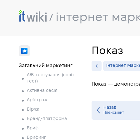
інтернет мар
Показ
Загальний маркетинг
Інтернет Марк
A/B-тестування (спліт-
тест)
Показ — демонстра
Активна сесія
Арбітраж
Назад
Біржа
Плейсмент
Бренд-платформа
Бриф
Брифинг