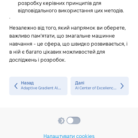
розробку керівних принципів для
відповідального використання цих методів.
.
Незалежно від того, який напрямок ви оберете,
важливо пам'ятати, що змагальне машинне
навчання - це сфера, що швидко розвивається, і
в ній є багато цікавих можливостей для
досліджень і розробок.
Назад
Далі
A
daptive Gradient Algorithm (AdaGrad)
A
I Center of Excellence (AI CoE)
Налаштувати cookies