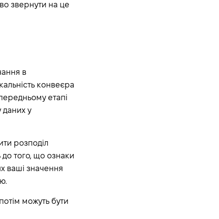
во звернути на це
чання в
кальність конвеєра
передньому етапі
 даних у
ити розподіл
 до того, що ознаки
их ваші значення
ю.
 потім можуть бути