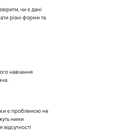
ірити, чи є дані
ати різні форми та
ого навчання
ча.
илки є проблемою не
жуть ними
 відсутності