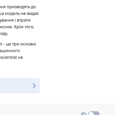
ення призводять до
аша модель не видає
ування і втрати
сник. Крім того,
оду.
ті - це три основні
 машинного
cientist не