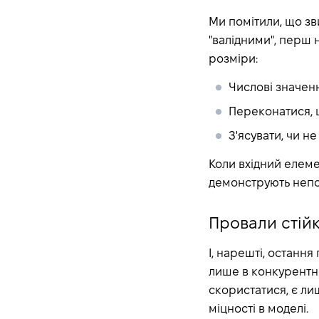
Canonical Schema
Ми помітили, що зв
Catastrophic Forgetting
"валідними", перш н
CatBoost
розміри:
Categorical Variables
Числові значенн
CI/CD for Machine
Learning
Переконатися, 
Class Imbalance
З'ясувати, чи н
Classification Threshold
Коли вхідний елем
Clustering algorithms
демонструють непос
Clustering in Machine
Learning
Провали стійк
Complex Event
Processing
І, нарешті, остання
Computer Vision
лише в конкурентно
Confusion Matrix in
скористатися, є ли
Machine Learning
міцності в моделі.
Continuous Integration