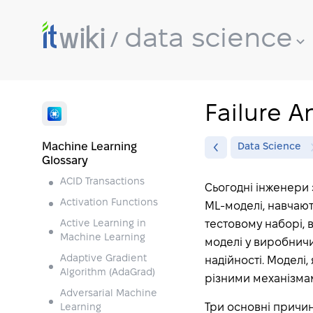
data science
Failure A
Machine Learning
Data Science
Glossary
ACID Transactions
Сьогодні інженери
Activation Functions
ML-моделі, навчают
Active Learning in
тестовому наборі, 
Machine Learning
моделі у виробничи
Adaptive Gradient
надійності. Моделі,
Algorithm (AdaGrad)
різними механізмам
Adversarial Machine
Три основні причин
Learning