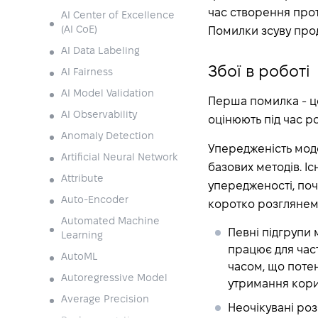
час створення прот
AI Center of Excellence
(AI CoE)
Помилки зсуву прод
AI Data Labeling
Збої в роботі
AI Fairness
AI Model Validation
Перша помилка - це
AI Observability
оцінюють під час 
Anomaly Detection
Упередженість мод
Artificial Neural Network
базових методів. Іс
Attribute
упередженості, поч
Auto-Encoder
коротко розглянемо
Automated Machine
Певні підгрупи
Learning
працює для част
AutoML
часом, що поте
Autoregressive Model
утримання кори
Average Precision
Неочікувані роз