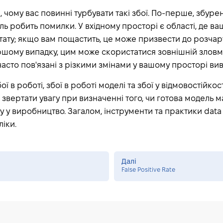
, чому вас повинні турбувати такі збої. По-перше, збур
ль робить помилки. У вхідному просторі є області, де в
тату; якщо вам пощастить, це може призвести до розчар
гіршому випадку, цим може скористатися зовнішній зловми
часто пов'язані з різкими змінами у вашому просторі вив
ї в роботі, збої в роботі моделі та збої у відмовостійкос
ід звертати увагу при визначенні того, чи готова модель
 у виробництво. Загалом, інструменти та практики data s
іки.
Далі
False Positive Rate