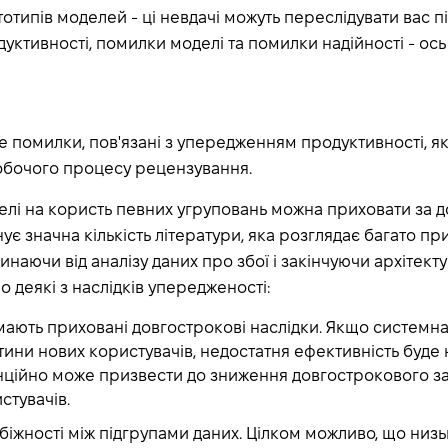
отипів моделей - ці невдачі можуть переслідувати вас п
уктивності, помилки моделі та помилки надійності - ось
 помилки, пов'язані з упередженням продуктивності, які
робочого процесу рецензування.
елі на користь певних угруповань можна приховати за 
нує значна кількість літератури, яка розглядає багато пр
инаючи від аналізу даних про збої і закінчуючи архітект
 деякі з наслідків упередженості:
 мають приховані довгострокові наслідки. Якщо системн
ини нових користувачів, недостатня ефективність буде
нційно може призвести до зниження довгострокового за
стувачів.
біжності між підгрупами даних. Цілком можливо, що низь