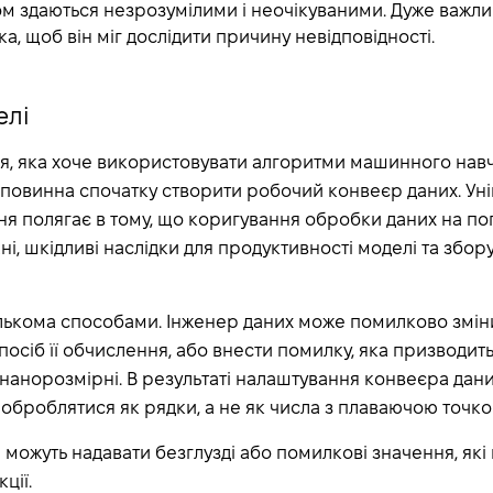
м здаються незрозумілими і неочікуваними. Дуже важли
а, щоб він міг дослідити причину невідповідності.
елі
ія, яка хоче використовувати алгоритми машинного нав
 повинна спочатку створити робочий конвеєр даних. Уні
я полягає в тому, що коригування обробки даних на по
і, шкідливі наслідки для продуктивності моделі та збору
ількома способами. Інженер даних може помилково змін
посіб її обчислення, або внести помилку, яка призводить
нанорозмірні. В результаті налаштування конвеєра дан
оброблятися як рядки, а не як числа з плаваючою точко
 можуть надавати безглузді або помилкові значення, які
ції.