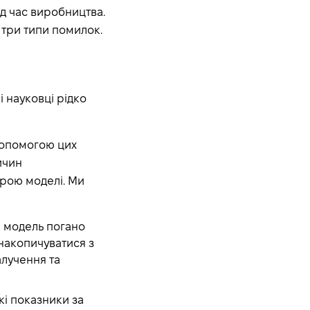
ід час виробництва.
 три типи помилок.
 науковці рідко
допомогою цих
ичин
урою моделі. Ми
а модель погано
 накопичуватися з
лучення та
кі показники за