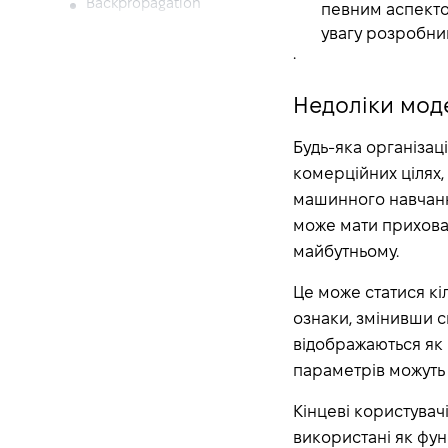
Backpropagation
певним аспекто
увагу розробник
Backpropagation
.
Algorithm
Bagging in Machine
Недоліки мод
Learning
Baseline Models
Будь-яка організац
Batch Normalization
комерційних цілях,
Bayes Theorem for
машинного навчанн
Machine Learning
може мати прихован
BERT
майбутньому.
Bias-variance Tradeoff
Це може статися к
Binary Classification
ознаки, змінивши с
Binomial Distribution
відображаються як 
Black Box Model
параметрів можуть 
BLEU
Кінцеві користувачі
Calibration Curve
використані як функ