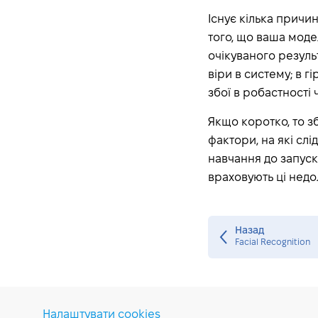
Model
Існує кілька причин
Continuous Validation
того, що ваша моде
Conversational Agent
очікуваного резуль
віри в систему; в 
Convex Optimization
збої в робастності 
Convolutional Neural
Network
Якщо коротко, то збо
Cross-Validation
фактори, на які сл
Modeling
навчання до запуску
Data Augmentation
враховують ці недол
Data Cleaning
Data Decomposition
Назад
Data Granularity
Facial Recognition
Data Mart
Data Science Platform
Data Science Techniques
Налаштувати cookies