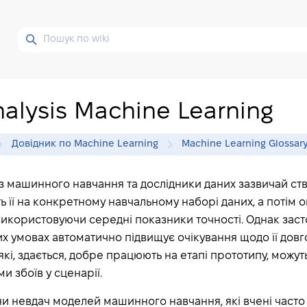
nalysis Machine Learning
Довідник по Machine Learning
Machine Learning Glossar
 з машинного навчання та дослідники даних зазвичай с
ь її на конкретному навчальному наборі даних, а потім 
використовуючи середні показники точності. Однак заст
х умовах автоматично підвищує очікування щодо її довго
 які, здається, добре працюють на етапі прототипу, можуть
и збоїв у сценарії.
и невдач моделей машинного навчання, які вчені часто 