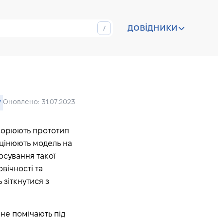
довідники
y
Оновлено: 31.07.2023
творюють прототип
оцінюють модель на
осування такої
вічності та
 зіткнутися з
не помічають під