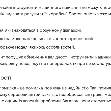
ичайні інструменти машинного навчання не можуть перев
іж видавати результат "з коробки". Достовірність може м
я, які знаходяться в розумному діапазоні.
що на модель не впливають перетворення типів.
е бракує моделі якихось особливостей.
ент порушує обмеження валідності, інструменти машинн
лідовну поведінку і не попереджають про це користува
ості
 помилка - це помилка, пов'язана з надійністю. Такі пом
му середовищі; той факт, що недобросовісні гравці мо
ше одним із аспектів проблеми. Загалом, вони стосуються