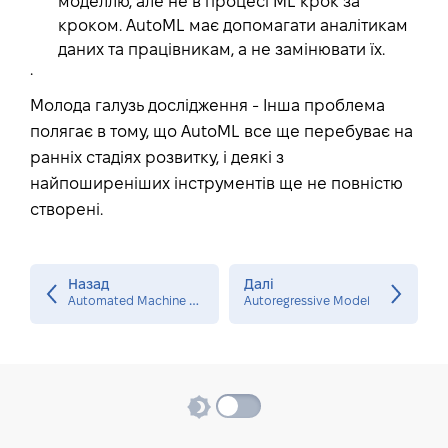
моделлю, але не в процесі ML крок за
кроком. AutoML має допомагати аналітикам
даних та працівникам, а не замінювати їх.
.
Молода галузь дослідження - Інша проблема
полягає в тому, що AutoML все ще перебуває на
ранніх стадіях розвитку, і деякі з
найпоширеніших інструментів ще не повністю
створені.
Назад
Далі
A
utomated Machine Learning
Autoregressive Model