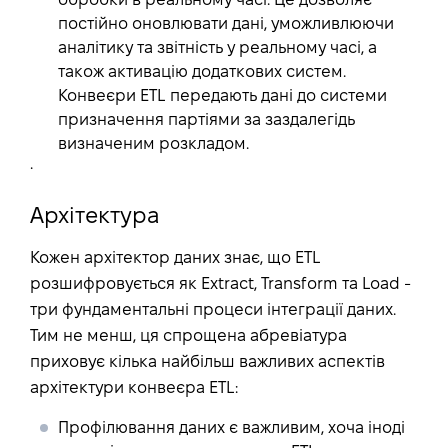
обробки в реальному часі. Це дозволяє
постійно оновлювати дані, уможливлюючи
аналітику та звітність у реальному часі, а
також активацію додаткових систем.
Конвеєри ETL передають дані до системи
призначення партіями за заздалегідь
визначеним розкладом.
.
Архітектура
Кожен архітектор даних знає, що ETL
розшифровується як Extract, Transform та Load -
три фундаментальні процеси інтеграції даних.
Тим не менш, ця спрощена абревіатура
приховує кілька найбільш важливих аспектів
архітектури конвеєра ETL:
Профілювання даних
є важливим, хоча іноді