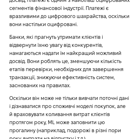
досвід, платежі є одним з найбільш оцифрованих
сегментів фінансової індустрії. Платежі є
вразливими до цифрового шахрайства, оскільки
вони настільки оцифровані.
Банки, які прагнуть утримати клієнтів і
відвернути їхню увагу від конкурентів,
намагаються надати їм найкращий можливий
досвід. Вони роблять це, зменшуючи кількість
етапів перевірки, необхідних для завершення
транзакції, знижуючи ефективність систем,
заснованих на правилах.
Оскільки він може не тільки вивчати поточні дані
і дізнаватися про споживчі моделі покупок, але
й враховувати коливання витрат клієнтів
протягом року, ML може заповнити цю
прогалину (наприклад, подорожі в різні пори
року, витрати на відпустку і т.д.).