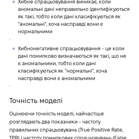
Хибне спрацьовування виникає, коли
аномальні дані неправильно ідентифікуються
як такі, тобто коли дані класифікуються як
"аномальні", хоча насправді вони є
нормальними
.
Хибнонегативне спрацьовування - це коли
дані помилково визначаються як такі, що не
є аномальними, тобто коли дані
класифікуються як "нормальні", хоча
насправді вони є аномальними
.
Точність моделі
Оцінюючи точність моделі, найчастіше
розглядають два показники - частоту
правильних спрацьовувань (True Positive Rate,
TPR) і частоту помилкових спрацьовувань (False