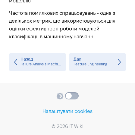
моделлю.
Частота помилкових спрацьовувань - одна з
декількох метрик, що використовуються для
оцінки ефективності роботи моделей
класифікації в машинному навчанні.
Назад
Далі
F
ailure Analysis Machine Learning
Feature Engineering
Налаштувати cookies
© 2026 IT Wiki