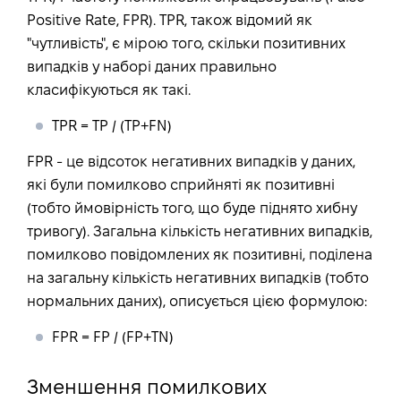
Positive Rate, FPR). TPR, також відомий як
"чутливість", є мірою того, скільки позитивних
випадків у наборі даних правильно
класифікуються як такі.
TPR = TP / (TP+FN)
FPR - це відсоток негативних випадків у даних,
які були помилково сприйняті як позитивні
(тобто ймовірність того, що буде піднято хибну
тривогу). Загальна кількість негативних випадків,
помилково повідомлених як позитивні, поділена
на загальну кількість негативних випадків (тобто
нормальних даних), описується цією формулою:
FPR = FP / (FP+TN)
Зменшення помилкових