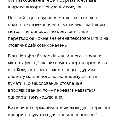
бути закодовані в інший формат. Існує два
широко використовуваних кодування.
Перший - це кодування міток, яке замінює
кожне текстове значення мітки числом. Інший
метод - це однократне кодування, яке
перетворює кожне значення текстової мітки на
стовпчик двійкових значень.
Більшість фреймворків машинного навчання
містять функції, які виконують перетворення за
вас. Кодування міток може іноді обдурити
систему машинного навчання, змусивши її
думати, що закодований стовпець є
впорядкованим, тому перевага надається
однократному кодуванню.
Ви повинні нормалізувати числові дані, перш ніж
використовувати їх для машинної регресії.