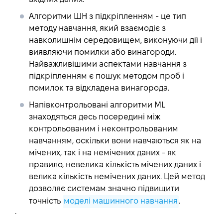
Алгоритми ШН з підкріпленням
- це тип
методу навчання, який взаємодіє з
навколишнім середовищем, виконуючи дії і
виявляючи помилки або винагороди.
Найважливішими аспектами навчання з
підкріпленням є пошук методом проб і
помилок та відкладена винагорода.
Напівконтрольовані алгоритми ML
знаходяться десь посередині між
контрольованим і неконтрольованим
навчанням, оскільки вони навчаються як на
мічених, так і на немічених даних - як
правило, невелика кількість мічених даних і
велика кількість немічених даних. Цей метод
дозволяє системам значно підвищити
точність
моделі машинного навчання
.
.