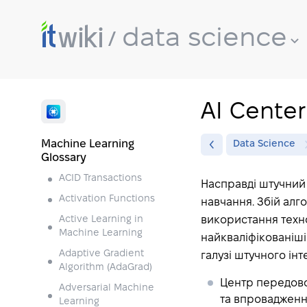
data science
AI Center
Machine Learning
Data Science
Glossary
ACID Transactions
Насправді штучний і
Activation Functions
навчання. Збій алг
Active Learning in
використання технол
Machine Learning
найкваліфікованіші 
Adaptive Gradient
галузі штучного інте
Algorithm (AdaGrad)
Центр передовог
Adversarial Machine
та впровадження
Learning