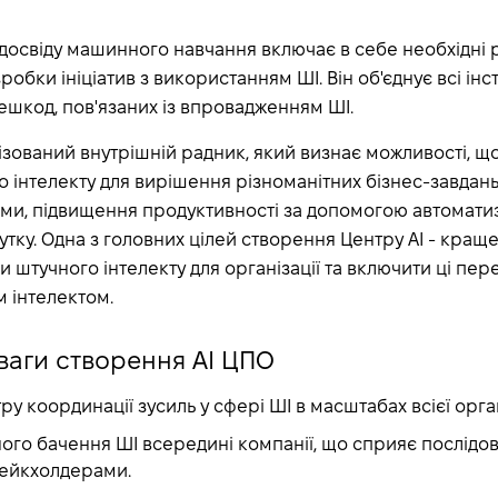
освіду машинного навчання включає в себе необхідні р
обки ініціатив з використанням ШІ. Він об'єднує всі інс
шкод, пов'язаних із впровадженням ШІ.
лізований внутрішній радник, який визнає можливості, що
о інтелекту для вирішення різноманітних бізнес-завдан
ми, підвищення продуктивності за допомогою автоматиза
тку. Одна з головних цілей створення Центру АІ - краще
 штучного інтелекту для організації та включити ці пере
м інтелектом.
ваги створення АІ ЦПО
у координації зусиль у сфері ШІ в масштабах всієї орган
ого бачення ШІ всередині компанії, що сприяє послідов
стейкхолдерами.