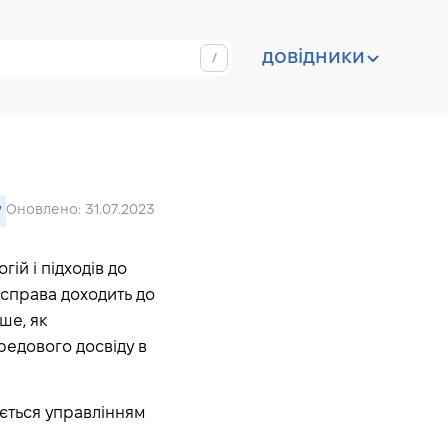
довідники
y
Оновлено: 31.07.2023
гій і підходів до
 справа доходить до
ше, як
редового досвіду в
ається управлінням