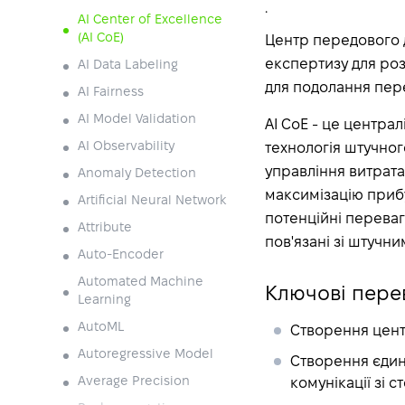
.
AI Center of Excellence
(AI CoE)
Центр передового д
експертизу для розр
AI Data Labeling
для подолання пере
AI Fairness
AI Model Validation
AI CoE - це центра
AI Observability
технологія штучног
управління витрата
Anomaly Detection
максимізацію прибу
Artificial Neural Network
потенційні переваги
Attribute
пов'язані зі штучни
Auto-Encoder
Automated Machine
Ключові пере
Learning
AutoML
Створення центр
Autoregressive Model
Створення єдин
Average Precision
комунікації зі 