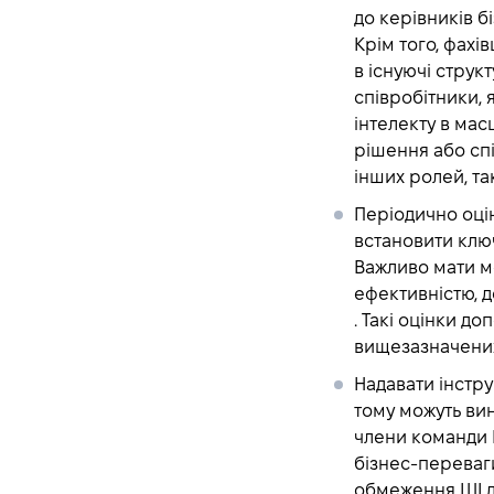
Canonical Schema
до керівників бі
Catastrophic Forgetting
Крім того, фахів
в існуючі струк
CatBoost
співробітники, 
Categorical Variables
інтелекту в мас
CI/CD for Machine
рішення або сп
Learning
інших ролей, та
Class Imbalance
Періодично оці
Classification Threshold
встановити ключ
Clustering algorithms
Важливо мати мо
Clustering in Machine
ефективністю, 
Learning
. Такі оцінки д
вищезазначених
Complex Event
Processing
Надавати інстру
Computer Vision
тому можуть ви
Confusion Matrix in
члени команди Р
Machine Learning
бізнес-переваги
обмеження ШІ дл
Continuous Integration