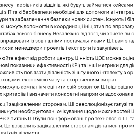
знесу і керівників відділів, які будуть займатися кейсам
ці з ІТ та кібербезпеки необхідні для допомоги в інтеграц
тури та забезпечення безпеки нових систем. Існують і бі
які можуть допомогти в координації ініціатив по впров
штабах всього бізнесу. Незалежно від того, чи хочете ви
івпрацювати із зовнішніми постачальниками ШІ, вам зна
ких як менеджери проектів і експерти із закупівель.
нюйте ефект від роботи центру.
Цінність ЦОЕ можна оцін
ові показники ефективності (KPI) та інші метрики для діял
жливість пов'язати діяльність зі штучного інтелекту з о
доходами, економією часу та скороченням витрат.
опоможуть компаніям оцінити свій розвиток ШІ відповідно
 критеріїв і визначити конкретні напрямки вдосконале
кції зацікавленим сторонам.
ШІ революціонізує галузі та
никнути необґрунтовані очікування щодо можливостей Ш
Є з питань ШІ були поінформовані про технологію ШІ та 
. Це дозволить зацікавленим сторонам дізнатися про м
я їхніх відомств.