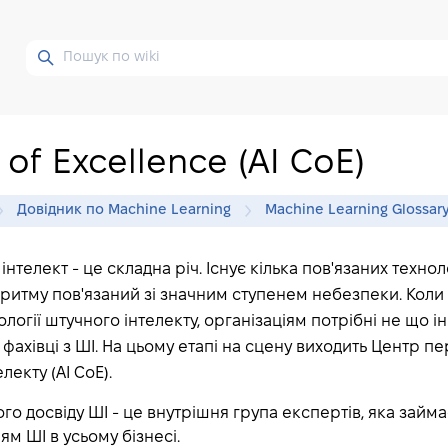
 of Excellence (AI CoE)
Довідник по Machine Learning
Machine Learning Glossar
нтелект - це складна річ. Існує кілька пов'язаних техноло
оритму пов'язаний зі значним ступенем небезпеки. Коли
огії штучного інтелекту, організаціям потрібні не що ін
фахівці з ШІ. На цьому етапі на сцену виходить Центр пе
лекту (AI CoE).
о досвіду ШІ - це внутрішня група експертів, яка займ
м ШІ в усьому бізнесі.