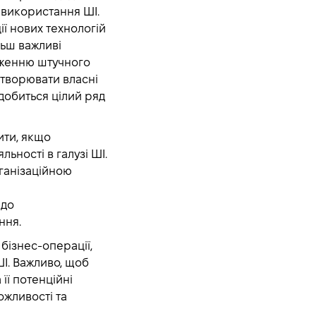
и використання ШІ.
ії нових технологій
льш важливі
адженню штучного
 створювати власні
добиться цілий ряд
ити, якщо
ьності в галузі ШІ.
рганізаційною
 до
ння.
 бізнес-операції,
І. Важливо, щоб
її потенційні
ожливості та