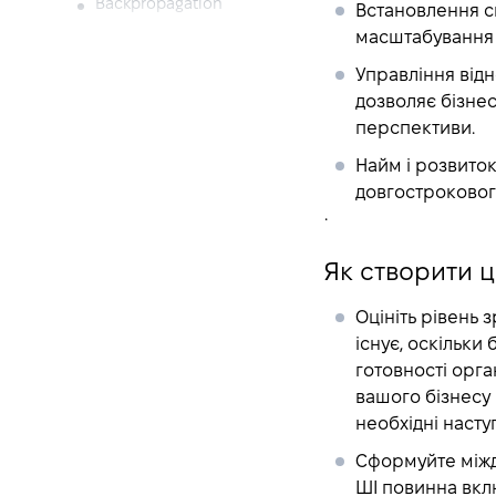
Backpropagation
Встановлення с
масштабування А
Backpropagation
Algorithm
Управління відн
Bagging in Machine
дозволяє бізнес
Learning
перспективи.
Baseline Models
Найм і розвиток
Batch Normalization
довгострокового
.
Bayes Theorem for
Machine Learning
Як створити 
BERT
Bias-variance Tradeoff
Оцініть рівень зр
Binary Classification
існує, оскільки 
Binomial Distribution
готовності орган
вашого бізнесу 
Black Box Model
необхідні насту
BLEU
Сформуйте міжд
Calibration Curve
ШІ
повинна включ