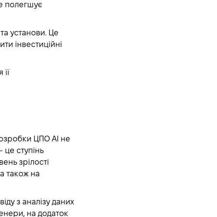
е полегшує
та установи. Це
ити інвестиційні
 її
озробки ЦПО AI не
- це ступінь
вень зрілості
а також на
іду з аналізу даних
женери, на додаток