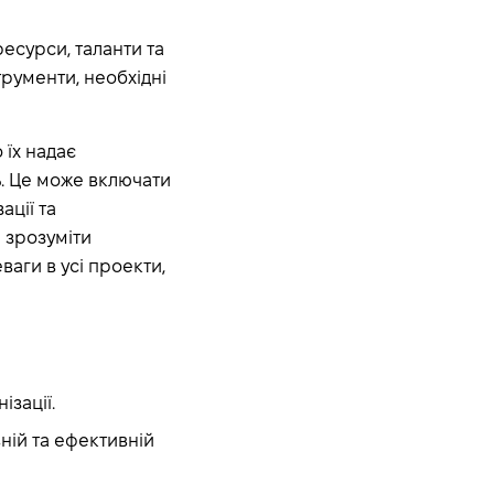
есурси, таланти та
трументи, необхідні
 їх надає
ь. Це може включати
ції та
 зрозуміти
ваги в усі проекти,
ізації.
ній та ефективній