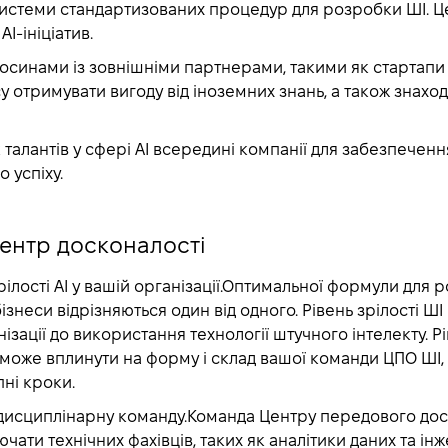
истеми стандартизованих процедур для розробки ШІ. Ц
І-ініціатив.
осинами із зовнішніми партнерами, такими як стартапи 
у отримувати вигоду від іноземних знань, а також знаход
 талантів у сфері АІ всередині компанії для забезпечення
 успіху.
центр досконалості
ілості AI у вашій організації.
Оптимальної формули для р
бізнеси відрізняються один від одного. Рівень зрілості ШІ 
ізації до використання технології штучного інтелекту. Рі
може вплинути на форму і склад вашої команди ЦПО ШІ, 
пні кроки.
исциплінарну команду.
Команда
Центру передового досв
ати технічних фахівців, таких як аналітики даних та ін