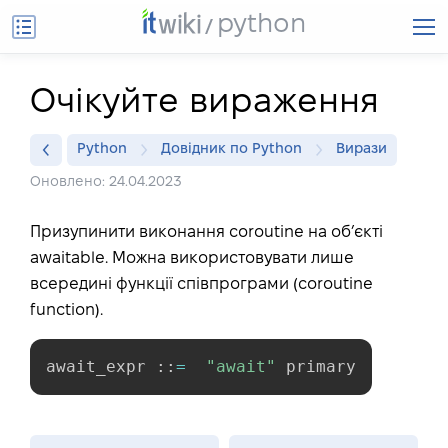
python
Очікуйте вираження
Python
Довідник по Python
Вирази
Оновлено: 24.04.2023
Призупинити виконання coroutine на об’єкті
awaitable. Можна використовувати лише
всередині функції співпрограми (coroutine
function).
await_expr 
:
:
=
"await"
 primary