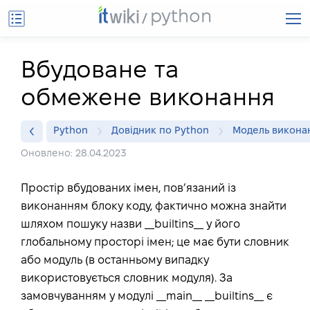
python
Вбудоване та
обмежене виконання
Python
Довідник по Python
Модель викона
Оновлено: 28.04.2023
Простір вбудованих імен, пов’язаний із
виконанням блоку коду, фактично можна знайти
шляхом пошуку назви __builtins__ у його
глобальному просторі імен; це має бути словник
або модуль (в останньому випадку
використовується словник модуля). За
замовчуванням у модулі __main__ __builtins__ є