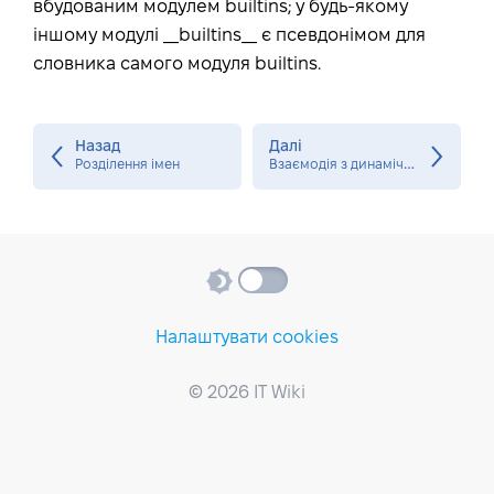
вбудованим модулем builtins; у будь-якому
іншому модулі __builtins__ є псевдонімом для
словника самого модуля builtins.
Назад
Далі
В
заємодія з динамічними функціями
Розділення імен
Налаштувати cookies
© 2026 IT Wiki