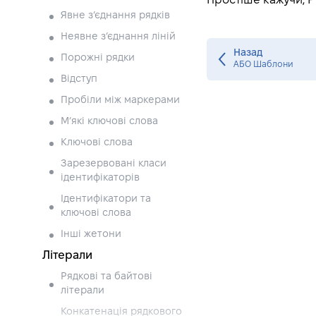
Простіше кажучи, P 
Явне з’єднання рядків
Неявне з’єднання ліній
Назад
Порожні рядки
АБО Шаблони
Відступ
Пробіли між маркерами
М’які ключові слова
Ключові слова
Зарезервовані класи
ідентифікаторів
Ідентифікатори та
ключові слова
Інші жетони
Літерали
Рядкові та байтові
літерали
Конкатенація рядкового