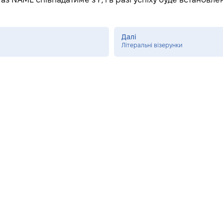
as NAME співпадатиме з P, і в разі успіху буде встановле
Далі
Літеральні візерунки