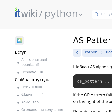
python
AS Patter
Вступ
Python
Дов
Альтернативні
реалізації
Шаблон AS відповід
Позначення
Лінійна структура
as_pattern 
:
:
Логічні лінії
Фізичні лінії
If the OR pattern fa
on the right of the
Коментарі
Оголошення кодування