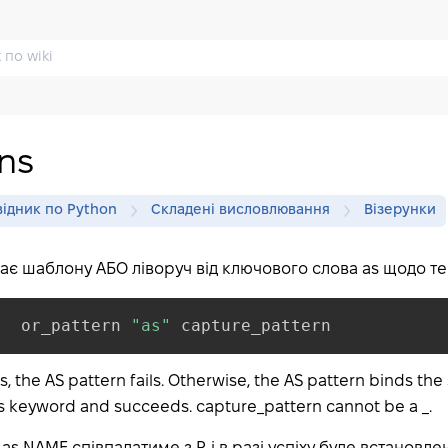
ns
ідник по Python
Складені висловлювання
Візерунки
ає шаблону АБО ліворуч від ключового слова as щодо те
=
  or_pattern 
"as"
 capture_pattern
ils, the AS pattern fails. Otherwise, the AS pattern binds th
 as keyword and succeeds. capture_pattern cannot be a _.