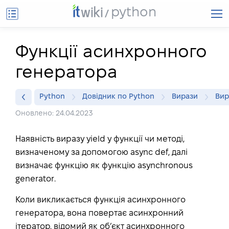
python
Функції асинхронного
генератора
Python
Довідник по Python
Вирази
Вир
Оновлено: 24.04.2023
Наявність виразу yield у функції чи методі,
визначеному за допомогою async def, далі
визначає функцію як функцію asynchronous
generator.
Коли викликається функція асинхронного
генератора, вона повертає асинхронний
ітератор, відомий як об’єкт асинхронного