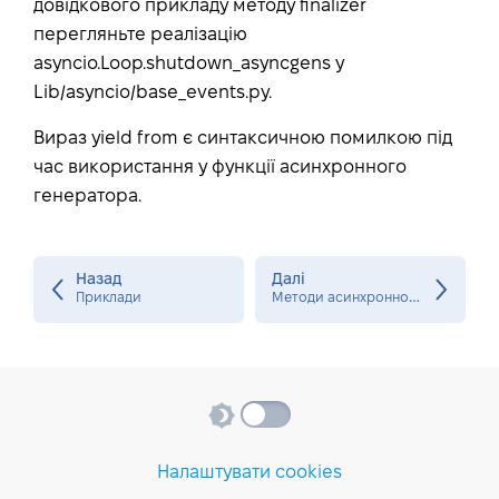
довідкового прикладу методу finalizer
перегляньте реалізацію
asyncio.Loop.shutdown_asyncgens у
Lib/asyncio/base_events.py.
Вираз yield from є синтаксичною помилкою під
час використання у функції асинхронного
генератора.
Назад
Далі
М
етоди асинхронного генератора-ітератора
Приклади
Налаштувати cookies