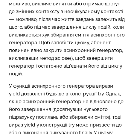
можливо, викличе винятки або отримає доступ
до змінних контексту в неочікуваному контексті
— можливо, після час життя завдань залежить від
цього, або під час завершення циклу подій, коли
викликається хук збирання сміття асинхронного
генератора. Щоб запобігти цьому, абонент
повинен явно закрити асинхронний генератор,
викликавши метод aclose(), щоб завершити
генератор і остаточно від’єднати його від циклу
подій.
У функції асинхронного генератора вирази
yield дозволені будь-де в конструкції try. Однак,
якщо асинхронний генератор не відновлено до
його завершення (досягнувши нульового
підрахунку посилань або збираючи сміття), тоді
вираз yield у конструкції try може призвести до
збою виконання очікуваного finally. У цьому