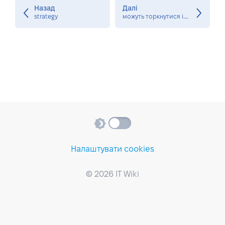
Назад
Далі
м
ожуть торкнутися ініціативи. Так само відома як SWOT-аналіз. structural rule
strategy
Налаштувати cookies
© 2026 IT Wiki