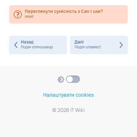
Переглянути сумісність з Can I use?
reset
Назад
Далі
Подія onmouseup
Подія onselect
Налаштувати cookies
© 2026 IT Wiki