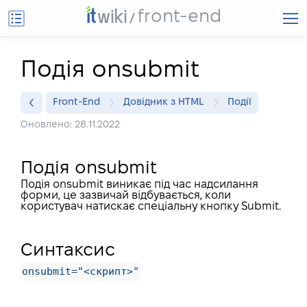
front-end
Подія onsubmit
Front-End
Довідник з HTML
Події
Оновлено: 28.11.2022
Подія onsubmit
Подія onsubmit виникає під час надсилання
форми, це зазвичай відбувається, коли
користувач натискає спеціальну кнопку Submit.
Синтаксис
onsubmit="<скрипт>"