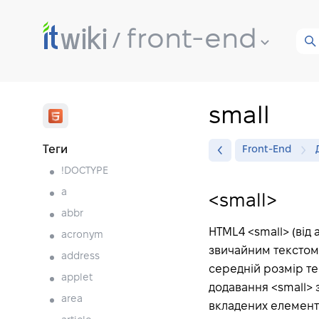
front-end
small
Теги
Front-End
!DOCTYPE
a
<small>
abbr
HTML4 <small> (від а
acronym
звичайним текстом.
address
середній розмір те
applet
додавання <small> 
area
вкладених елемент