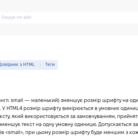
Довідник з HTML
Теги
нгл.
small
— маленький) зменшує розмір шрифту на од
 У HTML4 розмір шрифту вимірюється в умовних одиницях
ксту, який використовується за замовчуванням, прийнят
зменшує текст на одну умовну одиницю. Допускається з
ів <small>, при цьому розмір шрифту буде меншим з к