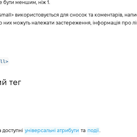
 бути меншим, ніж 1.
mall> використовується для сносок та коментарів, нап
о них можуть належати застереження, інформація про лі
ll>
й тег
а доступні
універсальні атрибути
та
події
.