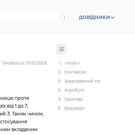
довідники
Оновлено: 13.01.2023
1.
<small>
2.
Синтаксис
3.
Закриваючий тег
4.
Атрибути
иницю проти
5.
Приклад
 від 1 до 7,
6.
Браузери
ий 3. Таким чином,
астосування
ожним вкладеним