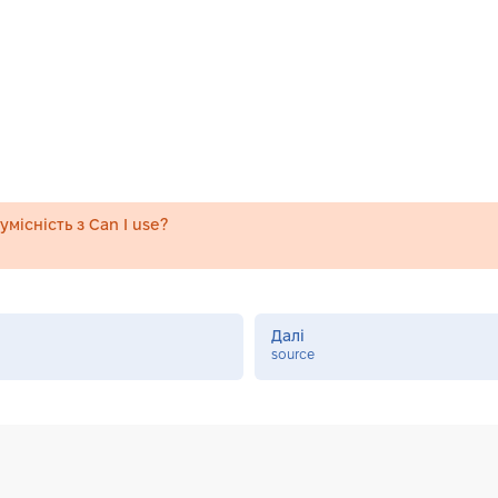
місність з Can I use?
Далі
source