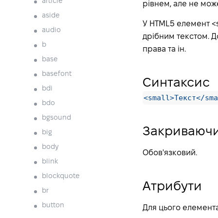
article
рівнем, але не може
aside
У HTML5 елемент <s
audio
дрібним текстом. Д
b
права та ін.
base
basefont
Синтаксис
bdi
<small>Текст</sma
bdo
bgsound
Закриваючи
big
body
Обов'язковий.
blink
blockquote
Атрибути
br
button
Для цього елемент