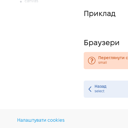
canvas
caption
Приклад
center
cite
code
Браузери
col
colgroup
Переглянути су
command
small
comment
data
Назад
datalist
select
dd
del
details
Налаштувати cookies
dfn