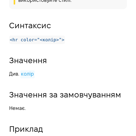
використовуйте стилі.
Синтаксис
<hr color="<колір>">
Значення
Див.
колір
Значення за замовчуванням
Немає.
Приклад