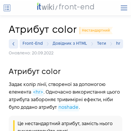
front-end
Атрибут color
Нестандартний
Front-End
Довідник з HTML
Теги
hr
Оновлено: 20.09.2022
Атрибут color
Задає колір лінії, створеної за допомогою
елемента
<hr>
. Одночасно використання цього
атрибута забороняє тривимірні ефекти, ніби
було додано атрибут
noshade
.
Це нестандартний атрибут, замість нього