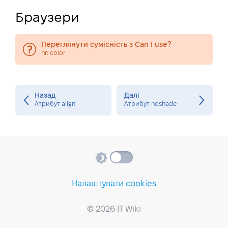
Браузери
Переглянути сумісність з Can I use?
hr: color
Назад
Далі
Атрибут align
Атрибут noshade
Налаштувати cookies
© 2026 IT Wiki