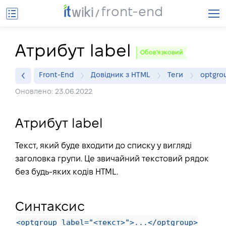
front-end
Атрибут label
Обов'язковий
Front-End
Довідник з HTML
Теги
optgro
Оновлено: 23.06.2022
Атрибут label
Текст, який буде входити до списку у вигляді
заголовка групи. Це звичайний текстовий рядок
без будь-яких кодів HTML.
Синтаксис
<optgroup label="<текст>">...</optgroup>