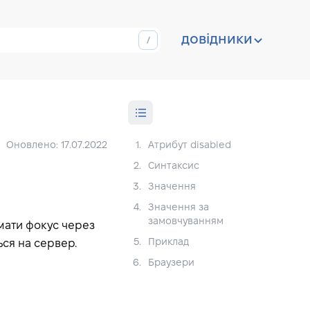
довідники
Оновлено: 17.07.2022
1.
Атрибут disabled
2.
Синтаксис
3.
Значення
4.
Значення за
замовчуванням
имати фокус через
5.
Приклад
ься на сервер.
6.
Браузери