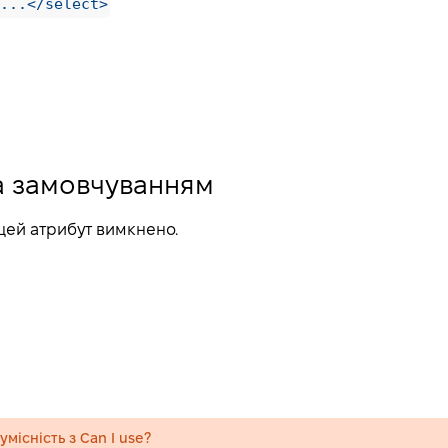
...</select>
а замовчуванням
цей атрибут вимкнено.
місність з Can I use?