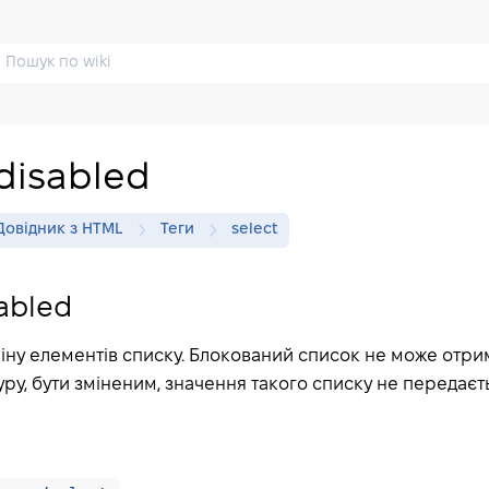
disabled
Довідник з HTML
Теги
select
abled
міну елементів списку. Блокований список не може отр
уру, бути зміненим, значення такого списку не передаєт