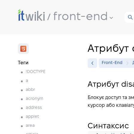
front-end
Атрибут 
Теги
Front-End
!DOCTYPE
a
Атрибут dis
abbr
Блокує доступ та з
acronym
курсор або клавіат
address
applet
Синтаксис
area