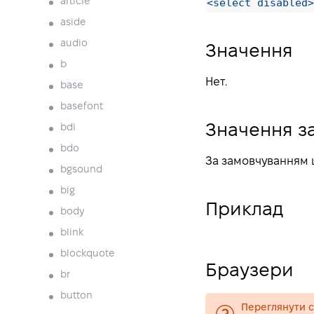
<select disabled>
article
aside
audio
Значення
b
Нет.
base
basefont
Значення з
bdi
bdo
За замовчуванням 
bgsound
big
Приклад
body
blink
blockquote
Браузери
br
button
Переглянути су