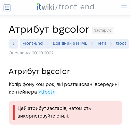
front-end
Атрибут bgcolor
Застаріло
Front-End
Довідник з HTML
Теги
tfoot
Оновлено: 20.09.2022
Атрибут bgcolor
Колір фону комірок, які розташовані всередині
контейнера
<tfoot>
.
Цей атрибут застарів, натомість
використовуйте стилі.