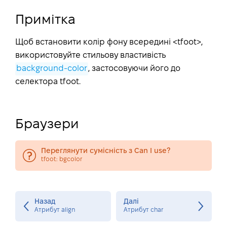
Примітка
Щоб встановити колір фону всередині <tfoot>,
використовуйте стильову властивість
background-color
, застосовуючи його до
селектора tfoot.
Браузери
Переглянути сумісність з Can I use?
tfoot: bgcolor
Назад
Далі
Атрибут align
Атрибут char