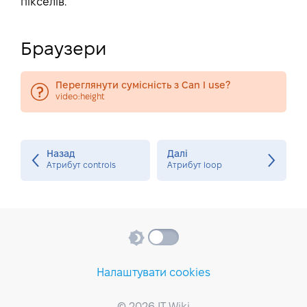
пікселів.
Браузери
Переглянути сумісність з Can I use?
video:height
Назад
Далі
Атрибут controls
Атрибут loop
Налаштувати cookies