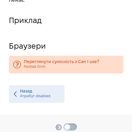
Немає.
Приклад
Браузери
Переглянути сумісність з Can I use?
fieldset:form
Назад
Атрибут disabled