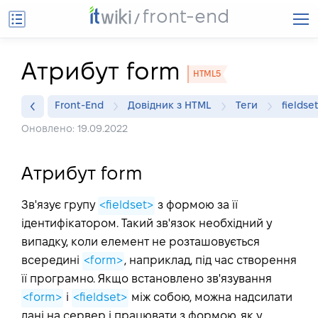
front-end
Атрибут form
HTML5
Front-End
Довідник з HTML
Теги
fieldse
Оновлено: 19.09.2022
Атрибут form
Зв'язує групу
<fieldset>
з формою за її
ідентифікатором. Такий зв'язок необхідний у
випадку, коли елемент не розташовується
всередині
<form>
, наприклад, під час створення
її програмно. Якщо встановлено зв'язування
<form>
і
<fieldset>
між собою, можна надсилати
дані на сервер і працювати з формою, як у