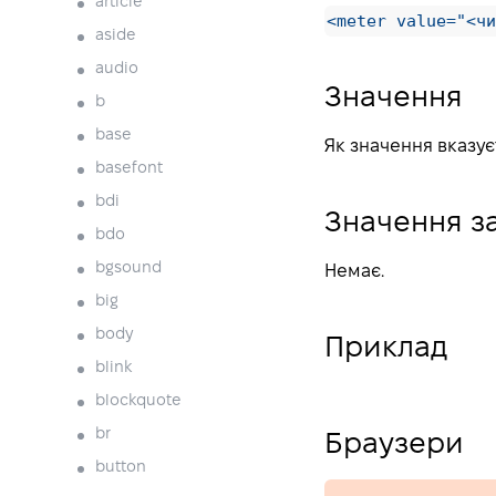
article
<meter value="<чи
aside
audio
Значення
b
base
Як значення вказує
basefont
bdi
Значення з
bdo
bgsound
Немає.
big
body
Приклад
blink
blockquote
br
Браузери
button