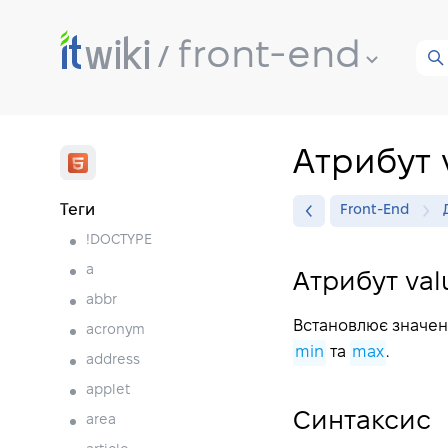
front-end
Атрибут 
Теги
Front-End
!DOCTYPE
a
Атрибут val
abbr
Встановлює значенн
acronym
min
та
max
.
address
applet
Синтаксис
area