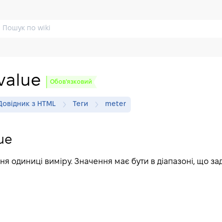
value
Обов'язковий
Довідник з HTML
Теги
meter
ue
я одиниці виміру. Значення має бути в діапазоні, що за