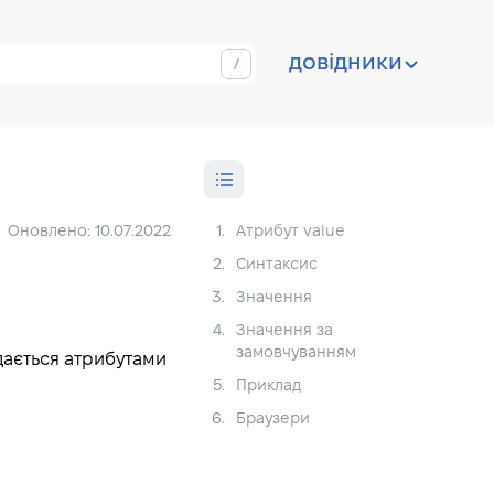
довідники
Оновлено: 10.07.2022
1.
Атрибут value
2.
Синтаксис
3.
Значення
4.
Значення за
замовчуванням
дається атрибутами
5.
Приклад
6.
Браузери