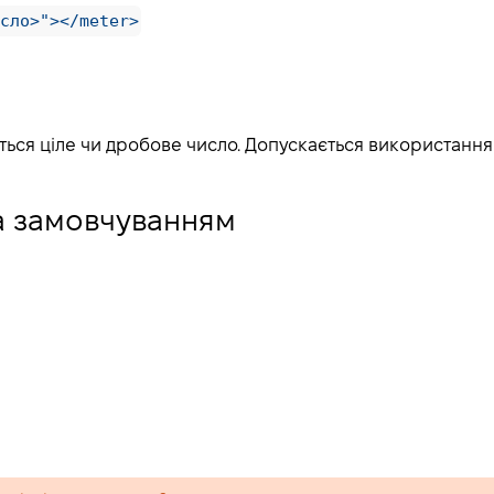
сло>"></meter>
ться ціле чи дробове число. Допускається використання 
а замовчуванням