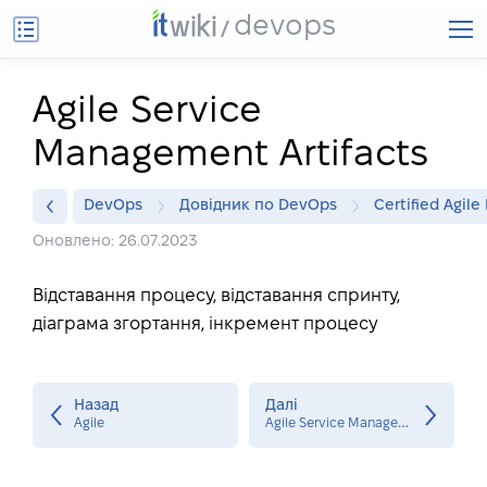
devops
Agile Service
Management Artifacts
DevOps
Довідник по DevOps
Certified Agil
Оновлено: 26.07.2023
Відставання процесу, відставання спринту,
діаграма згортання, інкремент процесу
Назад
Далі
A
gile Service Management Events
Agile