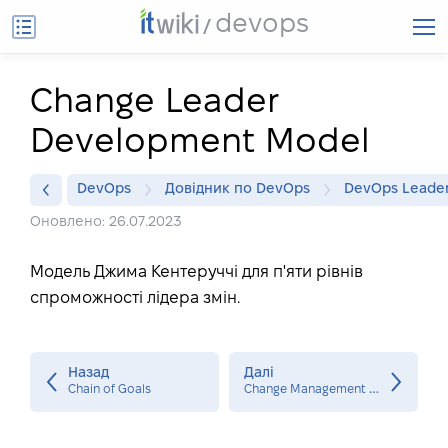
devops
Change Leader
Development Model
DevOps
Довідник по DevOps
DevOps Leade
Оновлено: 26.07.2023
Модель Джима Кентеруччі для п'яти рівнів
спроможності лідера змін.
Назад
Далі
C
hange Management (Organizational)
Chain of Goals