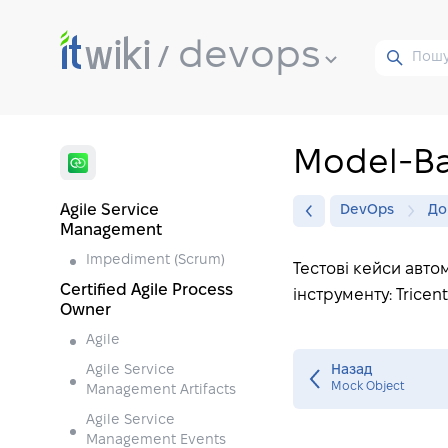
devops
Model‐B
Agile Service
DevOps
До
Management
Impediment (Scrum)
Тестові кейси авто
Certified Agile Process
інструменту: Tricen
Owner
Agile
Agile Service
Назад
Mock Object
Management Artifacts
Agile Service
Management Events