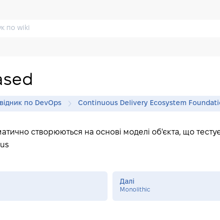
ased
відник по DevOps
Continuous Delivery Ecosystem Foundat
матично створюються на основі моделі об'єкта, що тесту
tus
Далі
Monolithic