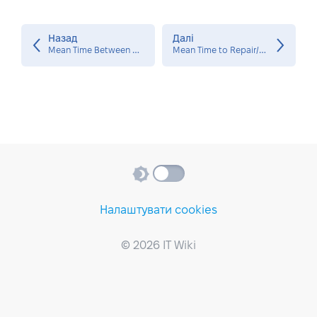
Назад
Далі
M
ean Time Between Deploys
M
ean Time to Repair/Recover (MTTR)
Налаштувати cookies
© 2026 IT Wiki