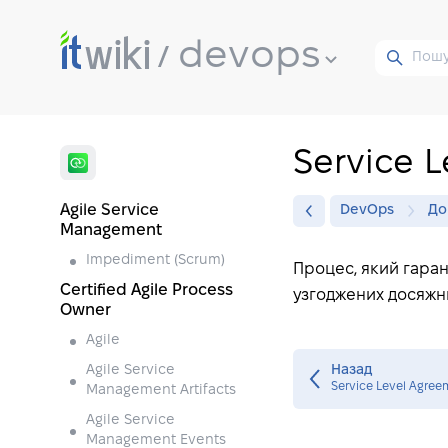
devops
Service 
Agile Service
DevOps
До
Management
Impediment (Scrum)
Процес, який гарант
Certified Agile Process
узгоджених досяжних
Owner
Agile
Agile Service
Назад
Service Level Agree
Management Artifacts
Agile Service
Management Events