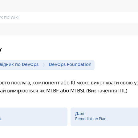
y
відник по DevOps
DevOps Foundation
довго послуга, компонент або КІ може виконувати свою 
ай вимірюється як MTBF або MTBSI. (Визначення ITIL)
Далі
t
Remediation Plan