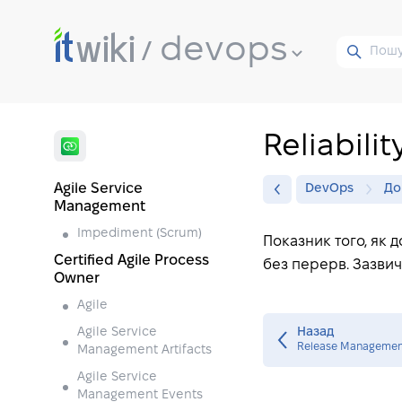
devops
Reliabilit
Agile Service
DevOps
До
Management
Impediment (Scrum)
Показник того, як 
Certified Agile Process
без перерв. Зазвич
Owner
Agile
Agile Service
Назад
Release Managemen
Management Artifacts
Agile Service
Management Events