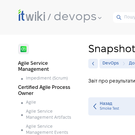
devops
Snapsho
Agile Service
DevOps
До
Management
Impediment (Scrum)
Звіт про результат
Certified Agile Process
Owner
Agile
Назад
Smoke Test
Agile Service
Management Artifacts
Agile Service
Management Events