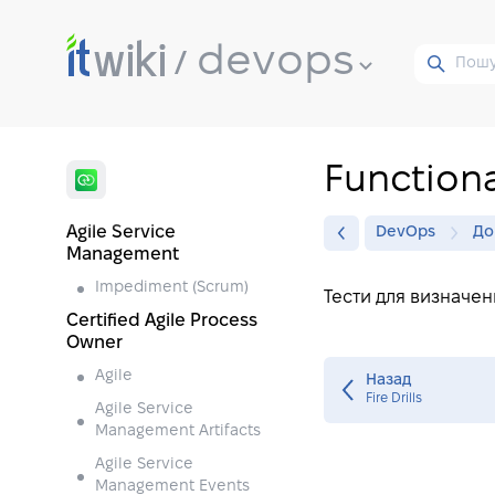
devops
Functiona
Agile Service
DevOps
До
Management
Impediment (Scrum)
Тести для визначен
Certified Agile Process
Owner
Agile
Назад
Fire Drills
Agile Service
Management Artifacts
Agile Service
Management Events