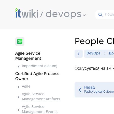
devops
People C
Agile Service
DevOps
До
Management
Impediment (Scrum)
Фокусується на змі
Certified Agile Process
Owner
Agile
Назад
Pathological Culture
Agile Service
Management Artifacts
Agile Service
Management Events