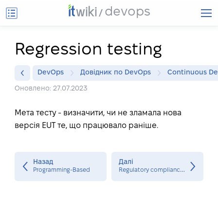
devops
Regression testing
DevOps
Довідник по DevOps
Continuous De
Оновлено: 27.07.2023
Мета тесту - визначити, чи не зламала нова
версія EUT те, що працювало раніше.
Назад
Далі
R
egulatory compliance testing
Programming‐Based