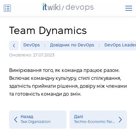
devops
Team Dynamics
DevOps
Довідник по DevOps
DevOps Leade
Оновлено: 27.07.2023
Вимірювання того, як команда працює разом.
Включає командну культуру, стилі спілкування,
здатність приймати рішення, довіру між членами
та готовність команди до змін.
Назад
Далі
T
echno-Economic Paradigm Shifts
Teal Organization