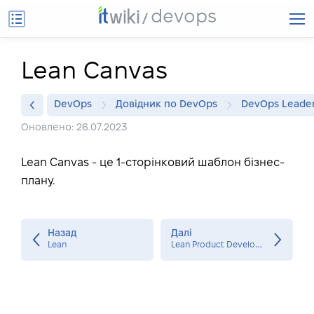
devops
Lean Canvas
DevOps
Довідник по DevOps
DevOps Leade
Оновлено: 26.07.2023
Lean Canvas - це 1-сторінковий шаблон бізнес-
плану.
Назад
Далі
L
ean Product Development
Lean