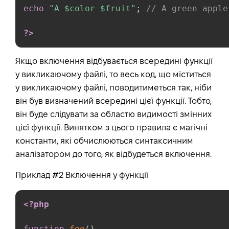
echo
"A 
$color
$fruit
"
;
// A green apple
?>
Якщо включення відбувається всередині функції
у викликаючому файлі, то весь код, що міститься
у викликаючому файлі, поводитиметься так, ніби
він був визначений всередині цієї функції. Тобто,
він буде слідувати за областю видимості змінних
цієї функції. Винятком з цього правила є магічні
константи, які обчислюються синтаксичним
аналізатором до того, як відбудеться включення.
Приклад #2 Включення у функції
<?php
function
foo
(
)