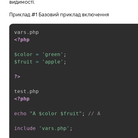
видимості.
Приклад #1 Базовий приклад включення
<?php
$color
=
'green'
;
$fruit
=
'apple'
;
?>
<?php
echo
"A 
$color
$fruit
"
;
// A
include
'vars.php'
;