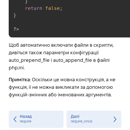
}
return
false
;
}
?>
Щоб автоматично включати файли в скрипти,
дивіться також параметри конфігурації
auto_prepend_file і auto_append_file в файлі
php.ini.
Примітка
: Оскільки це мовна конструкція, а не
функція, її не можна викликати за допомогою
функцій-змінних або іменованих аргументів.
Назад
Далі
require
require_once