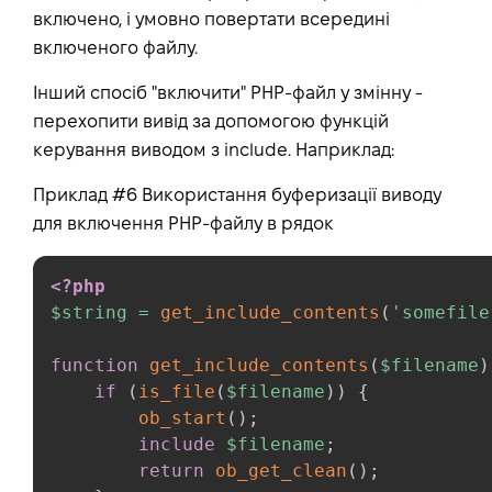
включено, і умовно повертати всередині
включеного файлу.
Інший спосіб "включити" PHP-файл у змінну -
перехопити вивід за допомогою функцій
керування виводом з include. Наприклад:
Приклад #6 Використання буферизації виводу
для включення PHP-файлу в рядок
<?php
$string
=
get_include_contents
(
'somefile
function
get_include_contents
(
$filename
)
if
(
is_file
(
$filename
)
)
{
ob_start
(
)
;
include
$filename
;
return
ob_get_clean
(
)
;