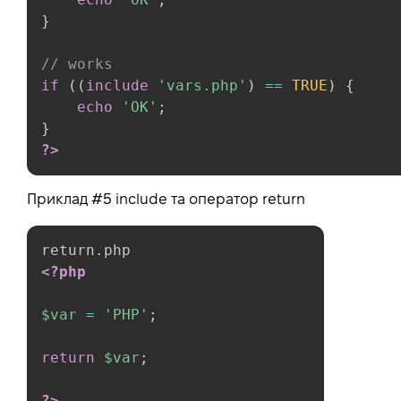
}
// works
if
(
(
include
'vars.php'
)
==
TRUE
)
{
echo
'OK'
;
}
?>
Приклад #5 include та оператор return
<?php
$var
=
'PHP'
;
return
$var
;
?>