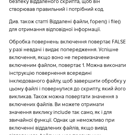
безпеку віддаленого скрипта, щоб він
створював правильний і потрібний код.
Див. також статті Віддалені файли, fopen() і file()
для отримання відповідної інформації.
Обробка повернень: включення повертає FALSE
у разі невдачі і видає попередження. Успішне
включення, якщо воно не перевизначене
включеним файлом, повертає 1. Можна виконати
інструкцію повернення всередині
інклюдованого файлу, щоб завершити обробку у
цьому файлі і повернутися до скрипту, який його
викликав. Також можна повертати значення з
включених файлів. Ви можете отримати
значення виклику include так само, як і для
звичайної функції. Однак це неможливо при
включенні віддалених файлів, якщо вивід