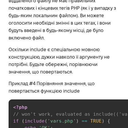
віддаленого файлу не має правильних
початкових і кінцевих тегів PHP (як і у випадку з
будь-яким локальним файлом). Ви можете
оголосити необхідні змінні в цих тегах, і вони
будуть введені в будь-якому місці, де було
включено файл.
Оскільки include є спеціальною мовною
конструкцією, дужки навколо її аргументу не
потрібні. Будьте обережні, порівнюючи
значення, що повертаються.
Приклад #4 Порівняння значення, що
повертається функцією include
<?php
// won't work, evaluated as include(('va
if
(
include
(
'vars.php'
)
==
TRUE
)
{
echo
'OK'
;