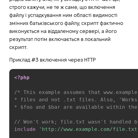
строго кажучи, не те ж саме, що включення
файлу і успадкування ним області видимості
змінних батьківського файлу; скрипт фактично
виконується на віддаленому сервері, а його
результат потім включається в локальний
скрипт.
Приклад #3 включення через HTTP
<?php
/* This example assumes that www.example
* files and not .txt files. Also, 'Works
* $foo and $bar are available within the
// Won't work; file.txt wasn't handled b
include
'http://www.example.com/file.txt