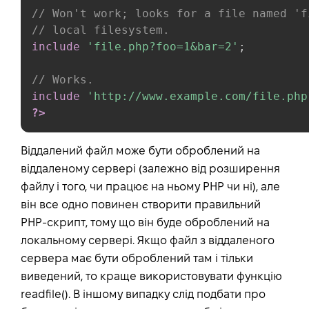
// Won't work; looks for a file named 'f
// local filesystem.
include
'file.php?foo=1&bar=2'
;
// Works.
include
'http://www.example.com/file.php
?>
Віддалений файл може бути оброблений на
віддаленому сервері (залежно від розширення
файлу і того, чи працює на ньому PHP чи ні), але
він все одно повинен створити правильний
PHP-скрипт, тому що він буде оброблений на
локальному сервері. Якщо файл з віддаленого
сервера має бути оброблений там і тільки
виведений, то краще використовувати функцію
readfile(). В іншому випадку слід подбати про