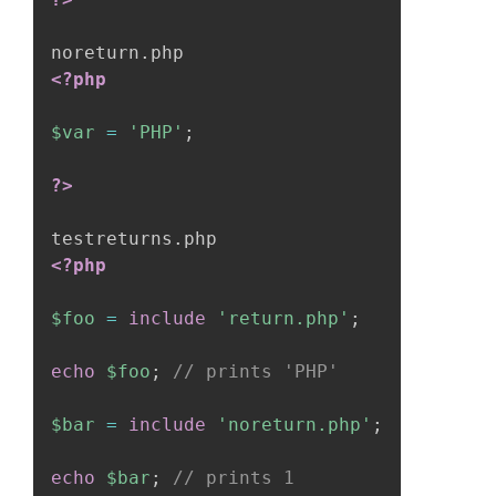
<?php
$var
=
'PHP'
;
?>
<?php
$foo
=
include
'return.php'
;
echo
$foo
;
// prints 'PHP'
$bar
=
include
'noreturn.php'
;
echo
$bar
;
// prints 1