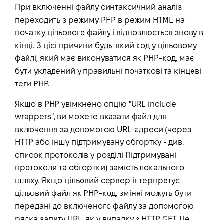
При включенні файлу синтаксичний аналіз
переходить з режиму PHP в режим HTML на
початку цільового файлу і відновлюється знову в
кінці. З цієї причини будь-який код у цільовому
файлі, який має виконуватися як PHP-код, має
бути укладений у правильні початкові та кінцеві
теги PHP.
Якщо в PHP увімкнено опцію "URL include
wrappers", ви можете вказати файл для
включення за допомогою URL-адреси (через
HTTP або іншу підтримувану обгортку - див.
список протоколів у розділі Підтримувані
протоколи та обгортки) замість локального
шляху. Якщо цільовий сервер інтерпретує
цільовий файл як PHP-код, змінні можуть бути
передані до включеного файлу за допомогою
рядка запиту URL, як у випадку з HTTP GET. Це,