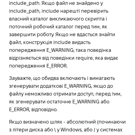
include_path. Якщо файл не знайдено у
include_path, include нарешті перевірить
власний каталог викликаючого скрипта і
поточний робочий каталог перед тим, як
завершити роботу. Якщо не вдасться знайти
файл, конструкція include видасть
попередження E_WARNING; така поведінка
відрізняється від поведінки require, яка видає
попередження E_ERROR.
Зауважте, що обидва включають і вимагають
згенерувати додаткові E_WARNING, якщо до
файлу неможливо отримати доступ, перед тим,
як згенерувати остаточне E_WARNING або
E_ERROR, відповідно.
Якщо визначено шлях - абсолютний (починаючи
з літери диска або \ у Windows, або / у системах