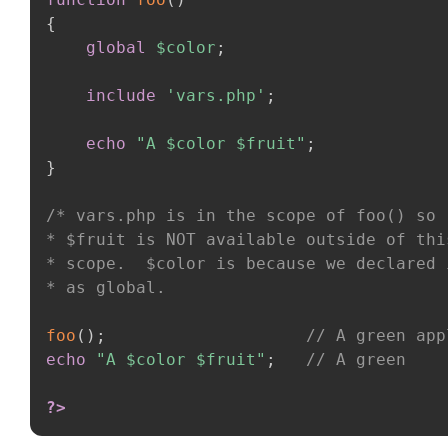
{
global
$color
;
include
'vars.php'
;
echo
"A 
$color
$fruit
"
;
}
/* vars.php is in the scope of foo() so  
* $fruit is NOT available outside of this
* scope.  $color is because we declared i
* as global.                            
foo
(
)
;
// A green app
echo
"A 
$color
$fruit
"
;
// A green
?>