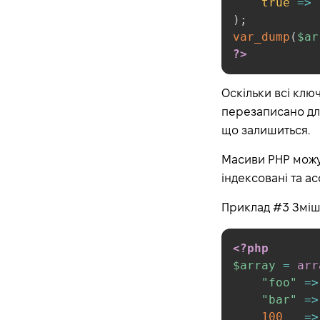
true
=>
Control Structures
)
;
Introduction
var_dump
(
$ar
?>
if
else
Оскільки всі клю
elseif/else if
перезаписано для
Alternative syntax for
що залишиться.
control structures
while
Масиви PHP можут
do-while
індексовані та ас
for
Приклад #3 Зміша
foreach
break
<?php
continue
$array
=
arr
"foo"
=>
switch
"bar"
=>
match
100
=>