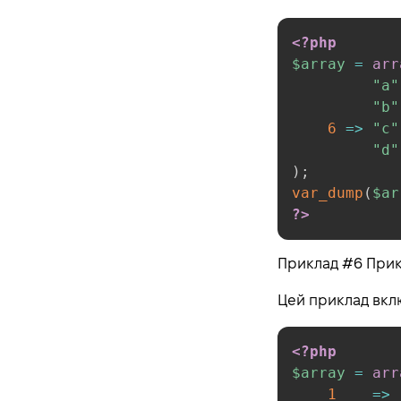
First class callable syntax
Classes and Objects
<?php
$array
=
arr
Introduction
"a"
The Basics
"b"
Properties
6
=>
"c"
Class Constants
"d"
)
;
Autoloading Classes
var_dump
(
$ar
Constructors and
?>
Destructors
Visibility
Приклад #6 Прик
Object Inheritance
Scope Resolution Operator
Цей приклад вклю
(::)
Static Keyword
<?php
Class Abstraction
$array
=
arr
1
=>
Object Interfaces