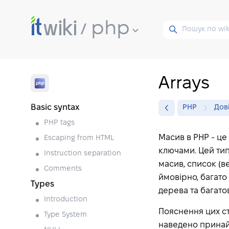
php
Arrays
Basic syntax
PHP
Дов
PHP tags
Масив в PHP - це
Escaping from HTML
ключами. Цей тип
Instruction separation
масив, список (ве
Comments
ймовірно, багато
Types
дерева та багато
Introduction
Пояснення цих ст
Type System
наведено принайм