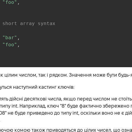
"foo"
,
 short array syntax
"bar"
,
"foo"
,
к цілим числом, так і рядком. Значення може бути будь-я
уться наступний кастинг ключів:
тять дійсні десяткові числа, якщо перед числом не стоїть 
типу int. Наприклад, ключ "8" буде фактично збережено 
"08" не буде приведено до типу int, оскільки воно не є 
.
аючою комою також приводяться до цілих чисел, що озн