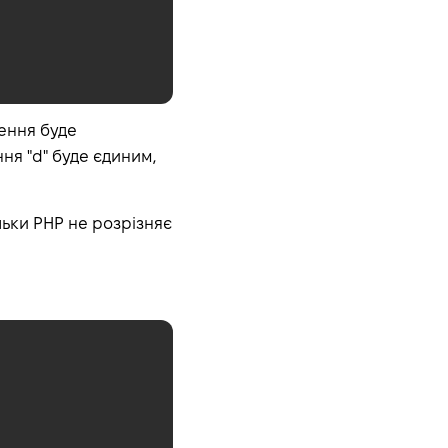
чення буде
ня "d" буде єдиним,
ільки PHP не розрізняє