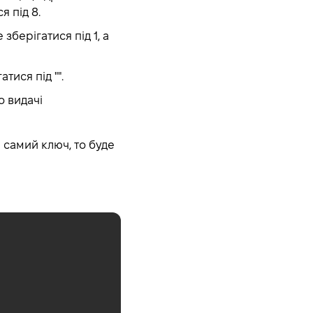
я під 8.
зберігатися під 1, а
тися під "".
о видачі
 самий ключ, то буде