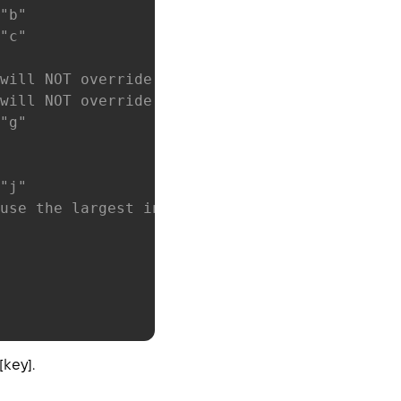
"b"
"c"
will NOT override the key for 1
will NOT override the key for 1
"g"
"j"
use the largest integer key before that was 
key].