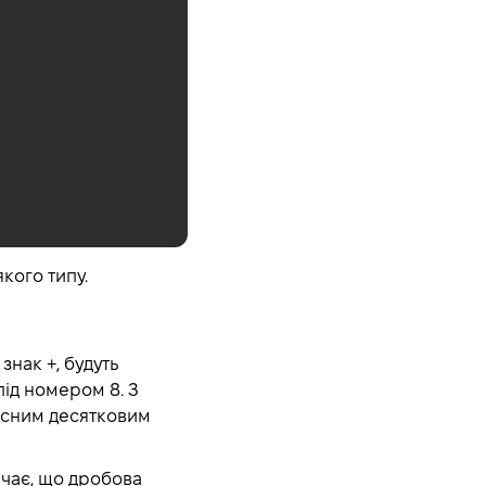
кого типу.
знак +, будуть
під номером 8. З
дійсним десятковим
ачає, що дробова