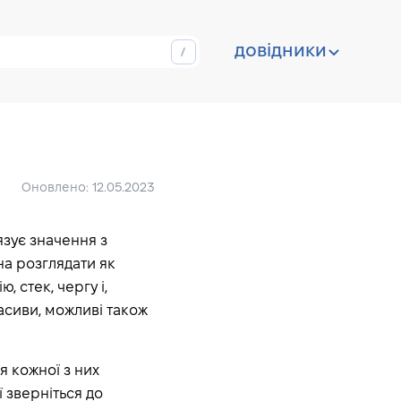
довідники
Оновлено: 12.05.2023
язує значення з
на розглядати як
, стек, чергу і,
асиви, можливі також
я кожної з них
 зверніться до