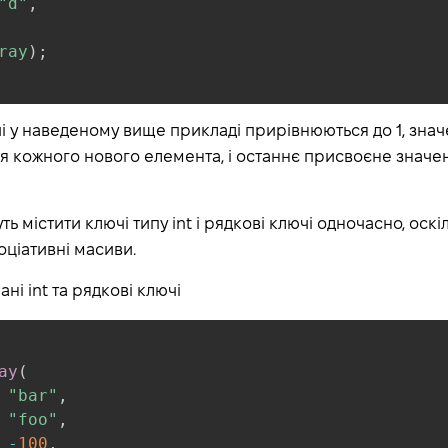
"d"
,
ray
)
;
чі у наведеному вище прикладі прирівнюються до 1, зна
 кожного нового елемента, і останнє присвоєне значен
ь містити ключі типу int і рядкові ключі одночасно, оск
оціативні масиви.
ні int та рядкові ключі
ay
(
"bar"
,
"foo"
,
-
100
,