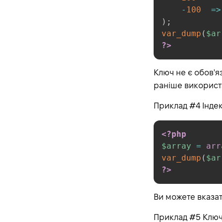
declare
-
100
=>
return
)
;
var_dump
(
$ar
require
?>
include
require_once
Ключ не є обов'я
include_once
раніше використа
goto
Приклад #4 Інде
Functions
User-defined functions
<?php
Function arguments
$array
=
arr
Returning values
var_dump
(
$ar
?>
Variable functions
Internal (built-in) functions
Ви можете вказат
Anonymous functions
Arrow Functions
Приклад #5 Ключі