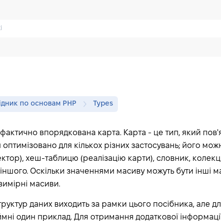
ідник по основам PHP
Types
 фактично впорядкована карта. Карта - це тип, який пов'
 оптимізовано для кількох різних застосувань; його мож
ктор), хеш-таблицю (реалізацію карти), словник, колекцію
 іншого. Оскільки значеннями масиву можуть бути інші м
вимірні масиви.
руктур даних виходить за рамки цього посібника, але дл
ні один приклад. Для отримання додаткової інформації