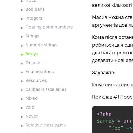
NULL
великої кількості
Booleans
Масив можна ство
Integers
аргументів довіл
Floating point numbers
Strings
Кома після остан
робиться для однор
Numeric strings
для багаторядков
Arrays
додавати нові еле
Objects
Enumerations
Зауважте:
Resources
Існує синтаксис к
Callbacks / Callables
Приклад #1 Прос
Mixed
Void
<?php
Never
$array
=
arr
Relative class types
"foo"
=>