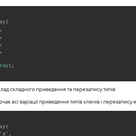
ay
(
,
,
,
,
ray
)
;
лад складного приведення та перезапису типів
чає всі варіації приведення типів ключів і перезапису 
ay
(
'a'
,