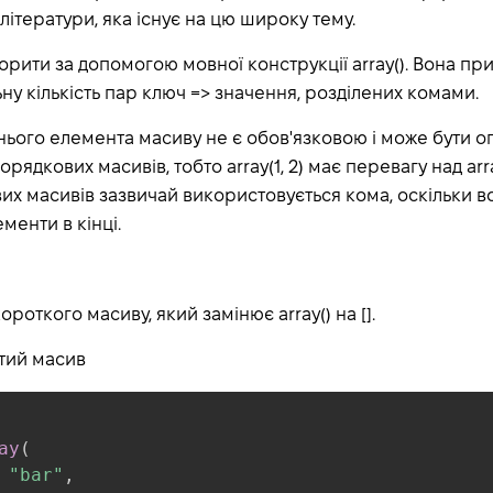
 літератури, яка існує на цю широку тему.
рити за допомогою мовної конструкції array(). Вона при
ьну кількість пар ключ => значення, розділених комами.
нього елемента масиву не є обов'язковою і може бути о
ядкових масивів, тобто array(1, 2) має перевагу над array(
их масивів зазвичай використовується кома, оскільки 
менти в кінці.
ороткого масиву, який замінює array() на [].
тий масив
ay
(
"bar"
,