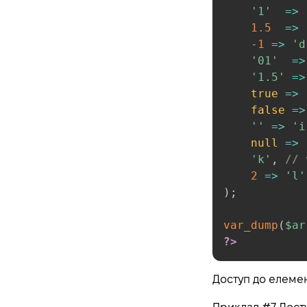
'1'
=>
Traits
1.5
=>
Anonymous classes
-
1
=>
'd
Overloading
'01'
=>
'1.5'
=>
Object Iteration
true
=>
Magic Methods
false
=>
Final Keyword
''
=>
'i
Object Cloning
null
=>
'k'
,
// 
Comparing Objects
2
=>
'l'
Late Static Bindings
)
;
Objects and references
Object Serialization
var_dump
(
$ar
?>
Covariance and
Contravariance
OOP Changelog
Доступ до елемен
Namespaces