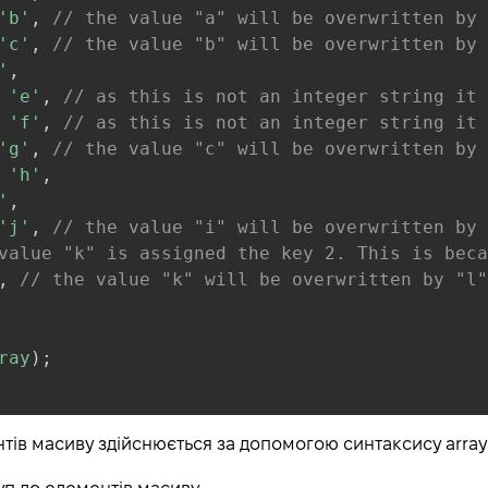
'b'
,
// the value "a" will be overwritten by 
'c'
,
// the value "b" will be overwritten by 
'
,
'e'
,
// as this is not an integer string it 
'f'
,
// as this is not an integer string it 
'g'
,
// the value "c" will be overwritten by 
'h'
,
'
,
'j'
,
// the value "i" will be overwritten by 
value "k" is assigned the key 2. This is beca
,
// the value "k" will be overwritten by "l"
ray
)
;
тів масиву здійснюється за допомогою синтаксису array[