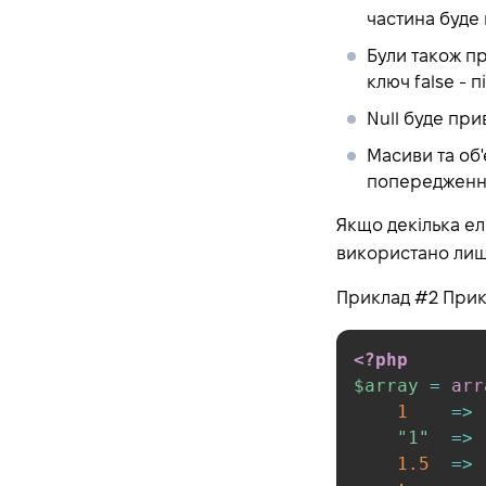
частина буде 
Expressions
Були також пр
Operators
ключ false - пі
Operator Precedence
Null буде при
Arithmetic Operators
Масиви та об'
Assignment Operators
попередження
Bitwise Operators
Comparison Operators
Якщо декілька ел
використано лише
Error Control Operators
Execution Operators
Приклад #2 Прик
Incrementing/Decrementing
Operators
<?php
Logical Operators
$array
=
arr
String Operators
1
=>
"1"
=>
Array Operators
1.5
=>
Type Operators