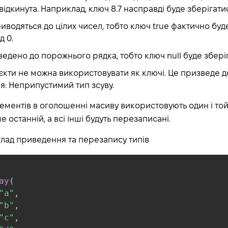
відкинута. Наприклад, ключ 8.7 насправді буде зберігатис
иводяться до цілих чисел, тобто ключ true фактично буде 
д 0.
ведено до порожнього рядка, тобто ключ null буде зберіга
єкти не можна використовувати як ключі. Це призведе д
: Неприпустимий тип зсуву.
ементів в оголошенні масиву використовують один і той
 останній, а всі інші будуть перезаписані.
лад приведення та перезапису типів
ay
(
"a"
,
"b"
,
"c"
,