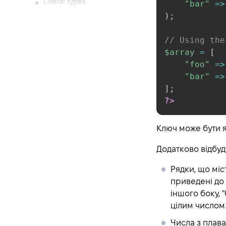
Literal types
"bar"
=>
)
;
Iterables
Type declarations
// Using the
Type Juggling
$array
=
[
Variables
"foo"
=>
"bar"
=>
Basics
]
;
Predefined Variables
?>
Variable scope
Variable variables
Ключ може бути я
Variables From External
Sources
Додатково відбуд
Constants
Рядки, що міс
Syntax
приведені до 
іншого боку, 
Predefined constants
цілим числом
Magic constants
Числа з плав
Expressions