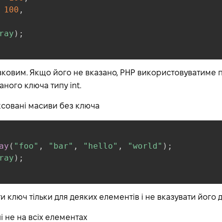
100
,
ray
)
;
зковим. Якщо його не вказано, PHP використовуватиме 
ного ключа типу int.
ксовані масиви без ключа
ay
(
"foo"
,
"bar"
,
"hello"
,
"world"
)
;
ray
)
;
и ключ тільки для деяких елементів і не вказувати його д
 не на всіх елементах