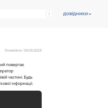
довідники
Оновлено: 09.05.2023
який повертає
ператор
івій частині. Будь
ової інформації.