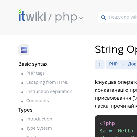
php
String O
Basic syntax
PHP
Дов
PHP tags
Існує два операт
Escaping from HTML
конкатенацію пра
Instruction separation
присвоювання ('.=
Comments
ласка, прочитайт
Types
Introduction
<?php
Type System
$a
=
"Hello 