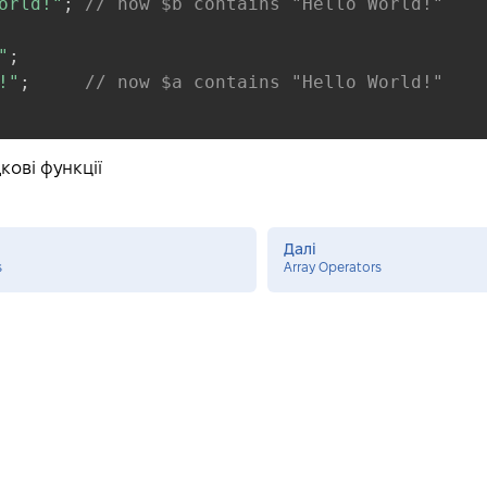
orld!"
;
// now $b contains "Hello World!"
"
;
!"
;
// now $a contains "Hello World!"
кові функції
Далі
s
Array Operators