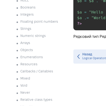
$b
=
$a
.
"W
NULL
Booleans
$a
=
"Hello 
Integers
$a
.=
"World
Floating point numbers
?>
Strings
Numeric strings
Рядковий тип Ряд
Arrays
Objects
Назад
Enumerations
Logical Operator
Resources
Callbacks / Callables
Mixed
Void
Never
Relative class types