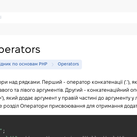
perators
ідник по основам PHP
Operators
ори над рядками. Перший - оператор конкатенації ('.'), 
вого та лівого аргументів. Другий - конкатенаційний о
'), який додає аргумент у правій частині до аргументу у л
е розділ Оператори присвоювання для отримання додатк
"
;