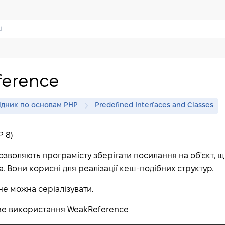
erence
ідник по основам PHP
Predefined Interfaces and Classes
P 8)
озволяють програмісту зберігати посилання на об'єкт,
. Вони корисні для реалізації кеш-подібних структур.
е можна серіалізувати.
ве використання WeakReference