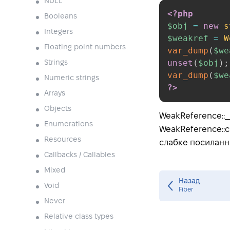
NULL
<?php
Booleans
$obj
=
new
s
Integers
$weakref
=
W
Floating point numbers
var_dump
(
$we
unset
(
$obj
)
;
Strings
var_dump
(
$we
Numeric strings
?>
Arrays
Objects
WeakReference::_
Enumerations
WeakReference::c
Resources
слабке посилання
Callbacks / Callables
Mixed
Назад
Void
Fiber
Never
Relative class types