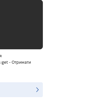
я
:get - Отримати