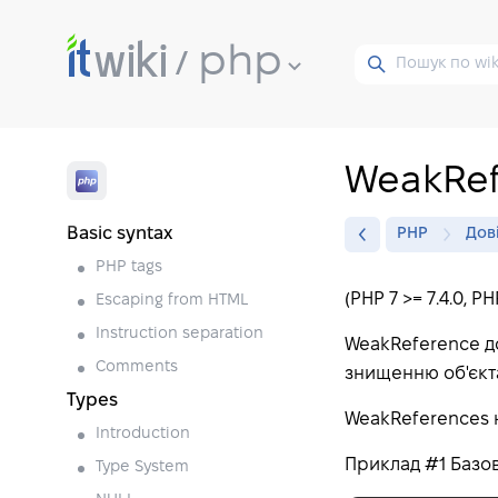
php
WeakRef
Basic syntax
PHP
Дов
PHP tags
(PHP 7 >= 7.4.0, PH
Escaping from HTML
Instruction separation
WeakReference д
Comments
знищенню об'єкта
Types
WeakReferences н
Introduction
Приклад #1 Базо
Type System