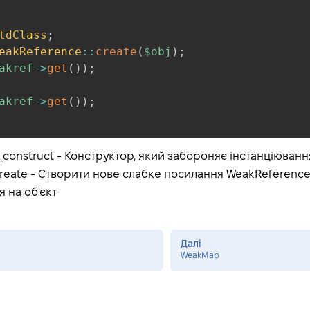
tdClass
;
eakReference
::
create
(
$obj
)
;
akref
->
get
(
)
)
;
akref
->
get
(
)
)
;
_construct - Конструктор, який забороняє інстанціюванн
reate - Створити нове слабке посилання WeakReference:
 на об'єкт
Далі
WeakMap